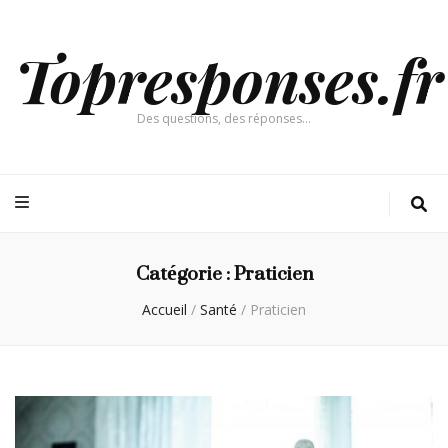
Topresponses.fr
Des questions, des réponses…
Catégorie :
Praticien
Accueil
/
Santé
/
Praticien