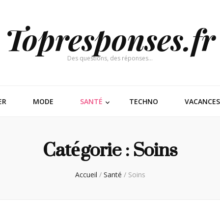
Topresponses.fr
Des questions, des réponses…
ER
MODE
SANTÉ
TECHNO
VACANCES
Catégorie :
Soins
Accueil
/
Santé
/
Soins