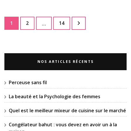
Navigation
Page
Page
Page
1
2
14
…
des
articles
NOS ARTICLES RÉCENTS
Perceuse sans fil
La beauté et la Psychologie des femmes
Quel est le meilleur mixeur de cuisine sur le marché
Congélateur bahut : vous devez en avoir un à la