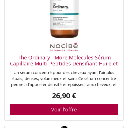
The Ordinary - More Molecules Sérum
Capillaire Multi-Peptides Densifiant Huile et
sérum cheveux 60 ml unisex
Un sérum concentré pour des cheveux ayant l'air plus
épais, denses, volumineux et sains.Ce sérum concentré
permet d'apporter densité et épaisseur aux cheveux, et
de les rendre visiblement plus sains. La formule contient
26,90 €
plusieurs technologies à des concentrations très élevées
(vitamines, minéraux, peptides, nutriments, acides
aminés, polyphénols...) dont du REDENSYLTM, du
ProcapilTM, du CAPIXYLTM, du BAICAPILTM, du
AnaGainTM et de la Caféine à solubilité élevée, le tout
dans une base émolliente très légère pour une