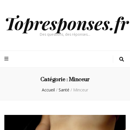
Topresponses.fr
Des questions, des réponses…
Catégorie :
Minceur
Accueil
/
Santé
/
Minceur