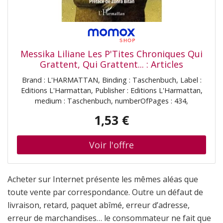
Messika Liliane Les P'Tites Chroniques Qui
Grattent, Qui Grattent... : Articles
Politiquement Incorrects Publiés Sur
Brand : L'HARMATTAN, Binding : Taschenbuch, Label :
Internet Entre Le 1er Août 2018 Et Le 30
Editions L'Harmattan, Publisher : Editions L'Harmattan,
Août 2019
medium : Taschenbuch, numberOfPages : 434,
publicationDate : 2019-11-29, releaseDate : 2019-11-29,
1,53 €
authors : Messika Liliane, ISBN : 2343189420
Acheter sur Internet présente les mêmes aléas que
toute vente par correspondance. Outre un défaut de
livraison, retard, paquet abîmé, erreur d’adresse,
erreur de marchandises… le consommateur ne fait que