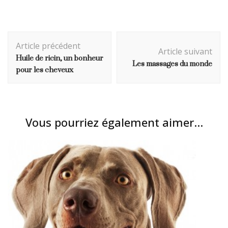
constant de 30 à 42 mm. Le montage sur d'autres tubes
verticaux est également possible grâce aux accessoires
fournis. Le système d'adaptateur Quick-Lock S inclus
Navigation
permet d'accrocher et de décrocher la sacoche en un
Article précédent
tour de main grâce à sa fermeture à enroulement
d'article
Article suivant
Huile de ricin, un bonheur
pratique. Bien entendu, le Fork-Pack est fabriqué en
Les massages du monde
pour les cheveux
Allemagne de manière durable à partir de tissu en nylon
sans PVC. Détails : Logo réfléchissant Hauteur : 28 cm
Largeur : 17.5 cm Profondeur : 11 cm Volume : 4,1 l Poids
: 290 g Nom de la couleur : Noir
Vous pourriez également aimer...