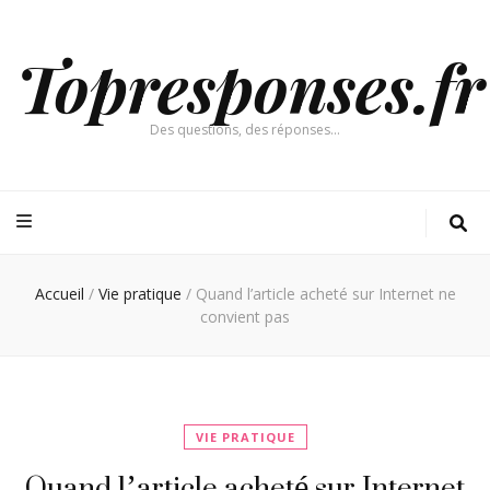
Topresponses.fr
Des questions, des réponses…
Accueil
/
Vie pratique
/
Quand l’article acheté sur Internet ne
convient pas
VIE PRATIQUE
Quand l’article acheté sur Internet