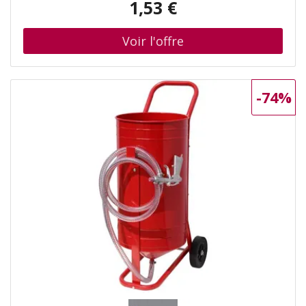
1,53 €
Le Janne, Arthur Scheuer, Nicolas Prouillac, languages :
french, ISBN : 2487969040
-74%