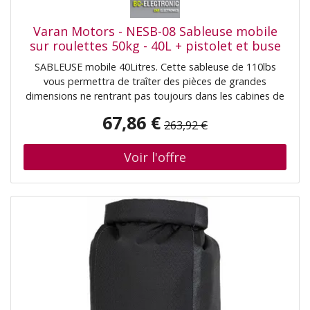
Varan Motors - NESB-08 Sableuse mobile
sur roulettes 50kg - 40L + pistolet et buse
SABLEUSE mobile 40Litres. Cette sableuse de 110lbs
vous permettra de traîter des pièces de grandes
dimensions ne rentrant pas toujours dans les cabines de
sablage à manchons. Idéale pour le traitement de
67,86 €
263,92 €
carrosserie (châssis automobiles,longerons, cadres de
motos, machines agricoles, etc...), vous pourrez
également par exemple l'utiliser pour le ravalement
extérieur de votre habitation ou le traitement de vos
radiateurs. Faible d'encombrement et muni de roues,
vous pourrez facilement la déplacer. Afin que vous
puissiez directement vous mettre au travail, elle vous
sera également livrée avec les tuyaux d'aspiration et un
pistolet de projection. Nous vous recommandons
l'utilisation de Corindon ou granulat de verre avec une
granulométrie de 0.24 à 0.45mm pour un travail parfait et
fluide. Vous ne devez pas utiliser de sable conventionnel
de construction. Bien trop humide, gros, irrégulier,