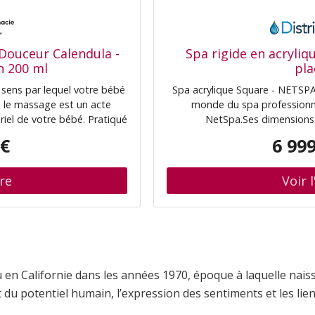
Douceur Calendula -
Spa rigide en acryliq
n 200 ml
pla
 sens par lequel votre bébé
Spa acrylique Square - NETSPA 
 le massage est un acte
monde du spa professionn
el de votre bébé. Pratiqué
NetSpa.Ses dimensions 
l vous permet de prodiguer
confortablement jusqu’à 5 perso
 €
6 999
3 postes de massage profonds
vous profit
 en Californie dans les années 1970, époque à laquelle nais
 du potentiel humain, l’expression des sentiments et les lien