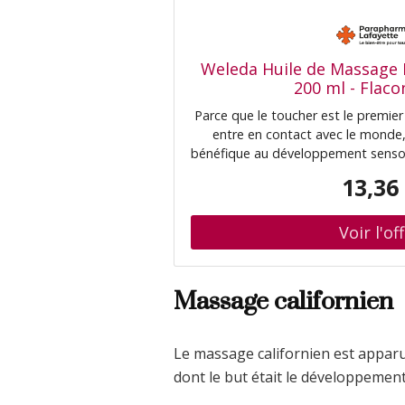
Weleda Huile de Massage 
200 ml - Flaco
Parce que le toucher est le premier
entre en contact avec le monde,
bénéfique au développement sensori
avec l'Huile de Massage Douceur, i
13,36
à
Massage californien
Le massage californien est apparu
dont le but était le développement