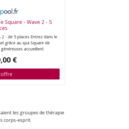
ue Square - Wave 2 - 5
ces
2 - de 5 places Entrez dans le
el grâce au spa Square de
généreuses accueillent
nnes.Bien installé dans l’un des
,00 €
, ou des 2 postes relaxants,
ez d’une ea
saient les groupes de thérapie
s corps-esprit.