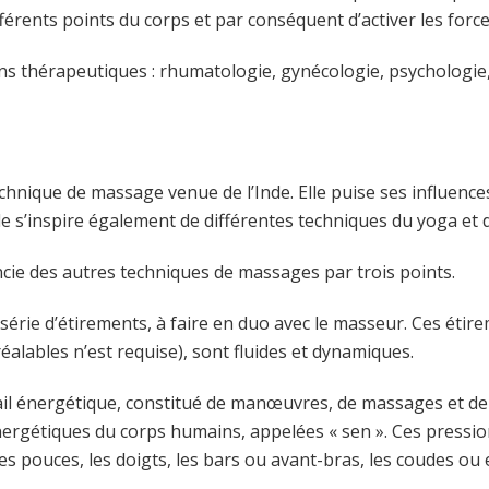
férents points du corps et par conséquent d’activer les forc
ons thérapeutiques : rhumatologie, gynécologie, psychologie, 
chnique de massage venue de l’Inde. Elle puise ses influence
lle s’inspire également de différentes techniques du yoga et d
ncie des autres techniques de massages par trois points.
série d’étirements, à faire en duo avec le masseur. Ces étir
alables n’est requise), sont fluides et dynamiques.
vail énergétique, constitué de manœuvres, de massages et de
 énergétiques du corps humains, appelées « sen ». Ces pressi
es pouces, les doigts, les bars ou avant-bras, les coudes ou 