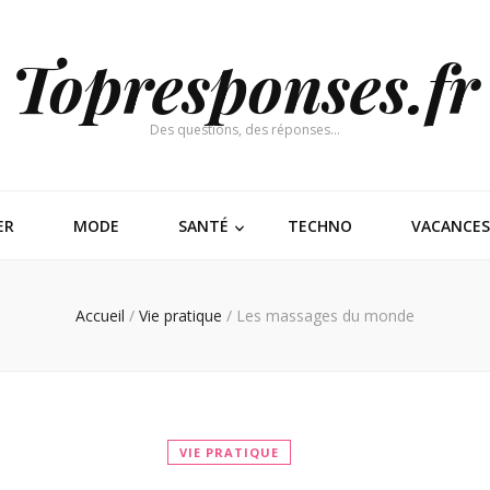
Topresponses.fr
Des questions, des réponses…
ER
MODE
SANTÉ
TECHNO
VACANCES
Accueil
/
Vie pratique
/
Les massages du monde
VIE PRATIQUE