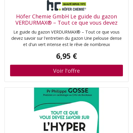
Höfer Chemie GmbH Le guide du gazon
VERDURMAX® – Tout ce que vous devez
savoir sur l'entretien du gazon
Le guide du gazon VERDURMAX® – Tout ce que vous
devez savoir sur l'entretien du gazon Une pelouse dense
et d'un vert intense est le rêve de nombreux
propriétaires de jardin. Mais pour qu'elle pousse bien et
6,95 €
reste belle toute l'année, elle a besoin d'un entretien
adapté. Avec le guide pratique Höfer Chemie® pour
l'entretien de la pelouse, vous disposez d'un guide
pratique contenant de précieux conseils, des explications
claires et des instructions étape par étape utiles pour un
entretien optimal de votre pelouse. Que vous souhaitiez
aménager une nouvelle pelouse ou améliorer vos
pelouses existantes, ce guide vous explique ce qui
compte vraiment. Voici ce que vous réserve le guide du
gazon Les bases pour un gazon sain et dense Le
calendrier complet d'entretien du gazon, du printemps à
l'hiver Des conseils pour tondre, fertiliser et arroser
correctement Des solutions aux problèmes courants tels