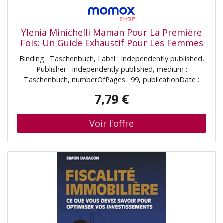
Ylenia Minichelli Maman Pour La Première
Fois: Un Guide Exhaustif Pour Les Femmes
Enceintes. Tout Ce Que Vous Devez Savoir,
Binding : Taschenbuch, Label : Independently published,
De La Grossesse À L'Accouchement,
Publisher : Independently published, medium :
Jusqu'Aux Premiers Mois De Vie De Votre
Taschenbuch, numberOfPages : 99, publicationDate :
Enfant+ 3 Bonus
2023-06-26, authors : Ylenia Minichelli
7,79 €