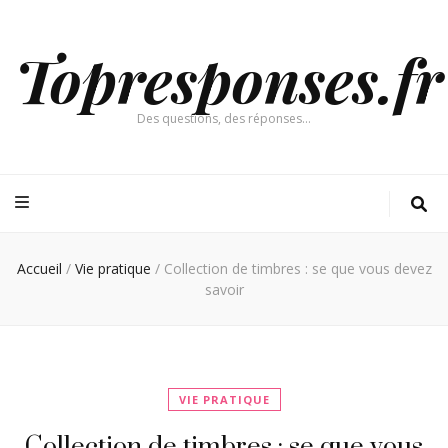
Topresponses.fr
Des questions, des réponses…
Accueil
/
Vie pratique
/
Collection de timbres : se que vous devez
savoir
VIE PRATIQUE
Collection de timbres : se que vous