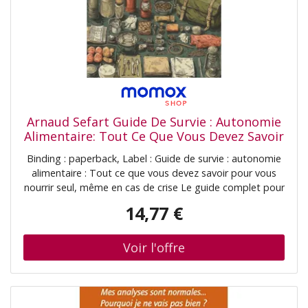
Arnaud Sefart Guide De Survie : Autonomie
Alimentaire: Tout Ce Que Vous Devez Savoir
Pour Vous Nourrir Seul, Même En Cas De
Binding : paperback, Label : Guide de survie : autonomie
Crise Le Guide Complet Pour Garantir Votre
alimentaire : Tout ce que vous devez savoir pour vous
Survie Survivalisme Pour Débutant
nourrir seul, même en cas de crise Le guide complet pour
garantir votre survie Survivalisme pour débutant, medium
14,77 €
: paperback, numberOfPages : 221, publicationDate :
2025-11-05, authors : Arnaud Sefart, Horizon de Survie,
Les Éditions, languages : french