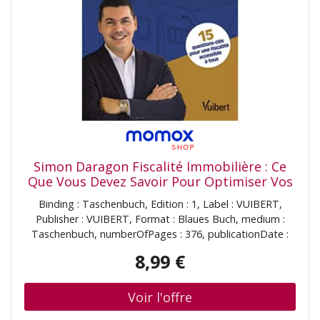
Simon Daragon Fiscalité Immobilière : Ce
Que Vous Devez Savoir Pour Optimiser Vos
Investissements : 15 Questions-Clés Pour
Binding : Taschenbuch, Edition : 1, Label : VUIBERT,
Une Fiscalité Accessible À Tous
Publisher : VUIBERT, Format : Blaues Buch, medium :
Taschenbuch, numberOfPages : 376, publicationDate :
2022-02-09, authors : Simon Daragon, ISBN : 2311625551
8,99 €