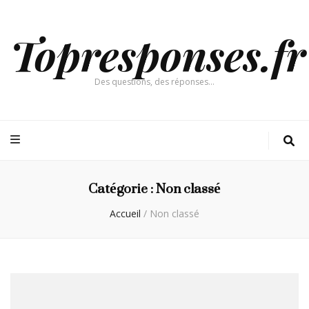
Topresponses.fr
Des questions, des réponses…
Catégorie :
Non classé
Accueil
/
Non classé