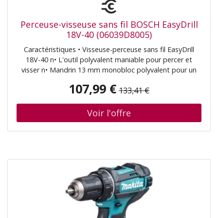
Perceuse-visseuse sans fil BOSCH EasyDrill
18V-40 (06039D8005)
Caractéristiques • Visseuse-perceuse sans fil EasyDrill
18V-40 n• L'outil polyvalent maniable pour percer et
visser n• Mandrin 13 mm monobloc polyvalent pour un
changement facile des embouts de vissage et des forets
107,99 €
133,41 €
n• Transmission 2 vitesses et 20 réglages de couple pour
des couples de serrage et des vitesses de perçage
optimaux n• Idéal pour percer le bois, le métal et le
plastique ainsi que pour les applications de vissage n•
Design fin et ergonomique pour une prise en main
confortable n• Éclairage LED pour travailler dans des
zones peu éclairées n• POWER FOR ALL : une seule
batterie et un chargeur pour tout le système d’outils
Home&Garden; Contenu de la livraison • Embout double
pour visseuse. n• 2x batteries PBA 18V 2,0 Ah W-B. n•
Chargeur AL 18V-20. n• Valise de transport (06039D8005)