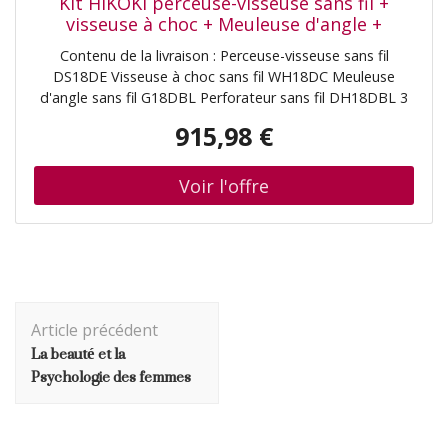
Kit HiKOKI perceuse-visseuse sans fil +
visseuse à choc + Meuleuse d'angle +
perforateur-burineur KC18DE-3
Contenu de la livraison : Perceuse-visseuse sans fil
(KC18DEWHZ)
DS18DE Visseuse à choc sans fil WH18DC Meuleuse
d'angle sans fil G18DBL Perforateur sans fil DH18DBL 3
batteries BSL1850MA 18V (5,0 Ah) Li-Ion Chargeur
915,98 €
UC18YFSL Grand sac de transport robuste
(KC18DEWHZ)
Navigation
Article précédent
d'article
La beauté et la
Psychologie des femmes