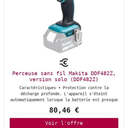
Perceuse sans fil Makita DDF482Z,
version solo (DDF482Z)
Caractéristiques • Protection contre la
décharge profonde. L'appareil s'éteint
automatiquement lorsque la batterie est presque
vide. n• Avec éclairage LED. n• Boîte de
80,46 €
vitesses planétaire entièrement métallique à 2
vitesses. n• Couple réglable en 21 positions.
n• Double LED très lumineuse avec fonction de