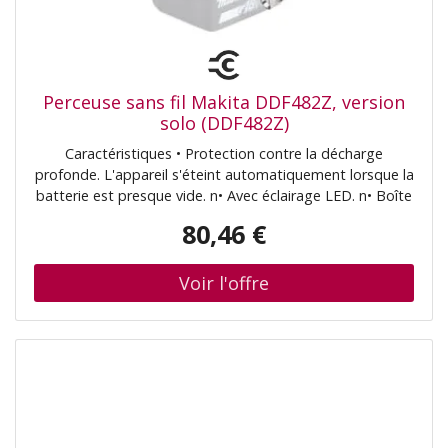
Perceuse sans fil Makita DDF482Z, version
solo (DDF482Z)
Caractéristiques • Protection contre la décharge
profonde. L'appareil s'éteint automatiquement lorsque la
batterie est presque vide. n• Avec éclairage LED. n• Boîte
de vitesses planétaire entièrement métallique à 2
80,46 €
vitesses. n• Couple réglable en 21 positions. n• Double
LED très lumineuse avec fonction de post-éclairage. n•
Vitesse finement réglable. n• XPT - Extreme Protection
Technology. Protection optimale contre la poussière et
les projections d'eau, même dans des conditions
difficiles. Contenu de la livraison • Perceuse-visseuse sans
fil Makita (DDF482Z). n• Mandrin à serrage rapide 13 mm
(199154-9). n• Vis M4x12 (251314-2). n• Double embout
PH/LS (784637-8). (DDF482Z)