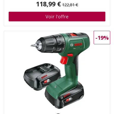
118,99 €
122,81 €
vissage et des forets. n• Boîte de vitesses à 2 rapports
et 20 niveaux de couple pour des couples de serrage et
des vitesses de perçage optimaux. n• Idéal pour percer le
bois, le métal et le plastique ainsi que pour les
applications de vissage. n• Design fin et ergonomique
pour une prise en main confortable. n• Éclairage LED
-19%
pour travailler dans des zones peu éclairées. n• POWER
FOR ALL : une batterie et un chargeur pour l’ensemble du
système d’outils Home&Garden.; Contenu de la livraison •
2 batteries PBA 18 V 1,5 Ah W-A. n• Embout double pour
visseuse. n• Chargeur AL 18V-20. n• Mallette de transport.
(06039D8002)