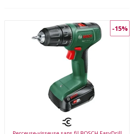
-15%
Perceuse-visseuse sans fil BOSCH EasyDrill