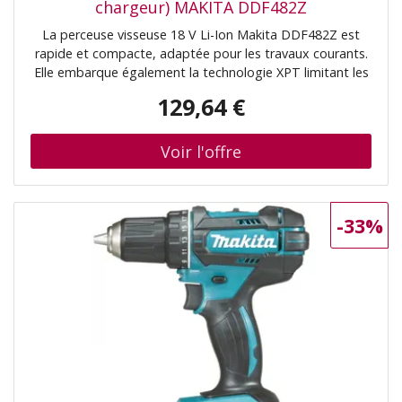
chargeur) MAKITA DDF482Z
La perceuse visseuse 18 V Li-Ion Makita DDF482Z est
rapide et compacte, adaptée pour les travaux courants.
Elle embarque également la technologie XPT limitant les
infiltrations d'eau et poussières. De plus, elle est équipée
129,64 €
d'une protection de batteries contre la
surcharge/décharge profonde/surchauffe permettant de
rallonger sa durée de vie. Elle est dotée d'une pignonerie
entièrement métallique et un double éclairage LED
intégré, adapté pour des travaux en endroits sombres.
La vitesse variable à la gâchette assure un contrôle
-33%
parfait de la machine en fonction du travail à effectuer.
En outre, l'inverseur de sens de rotation facilite
également le travail et le crochet ceinture peut être
positionné à gauche et à droite. La poignée à
revêtement Soft Grip offre plus de confort lors de
l'utilisation. Caractéristiques techniques : Tension : 18 V
(LXT) Vitesse à vide max : 0 - 600 / 0 - 1900 min-¹ Couple
max. fixation franc/élast : 62 / 36 Nm Réglage couple
embrayage : 21 Tige de conduite : 1/2"-20UNF *
Capacité du mandrin : 1,5 - 13 mm Dimensions du