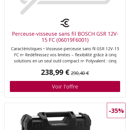
Perceuse-visseuse sans fil BOSCH GSR 12V-
15 FC (06019F6001)
Caractéristiques • Visseuse-perceuse sans fil GSR 12V-15
FC n• Redéfinissez vos limites – flexibilité grâce à cinq
solutions en un seul outil compact n• Polyvalent : cinq
options au choix – visseuse-perceuse avec porte-embout
238,99 €
290,40 €
magnétique, porte-embout verrouillable, mandrin, tête
d’angle et tête excentrique n• Compact : parfait pour les
zones difficiles d’accès – grâce à sa conception
extrêmement compacte n• Puissant : performance
convaincante – grâce à un couple de 30 Nm Contenu de
la livraison • L-BOXX 102 (1 600 A00 1RP) n• Adaptateur
-35%
mandrin GFA 12-B (1 600 A00 F5H) n• Chargeur rapide
GAL 1230 CV (1 600 A00 R44) n• 2 x Batterie GBA 12V 2,0
Ah (1 600 Z00 02X) n• Demi-insert L-BOXX pour appareil
et chargeur (1 600 A00 2UV) n• Demi-insert L-BOXX pour