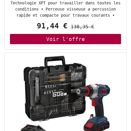
couple max. 62 Nm, sans
Technologie XPT pour travailler dans toutes les
conditions • Perceuse visseuse a percussion
rapide et compacte pour travaux courants •
Technologie XPT limitant les infiltrations
91,44 €
138,35 €
d'eau et poussieres • Protection des batteries
contre la surcharge/décharge
profonde/surchauffe Pignonerie entierement
métallique • Double éclairage LED intégré pour
un travail plus aisé dans les endroits sombres
Avantages pour l'utilisateur • Le systeme de
protection de la batterie coupe automatiquement
l'alimentation lorsque le niveau de la batterie
est faible • Lampe DEL pour éclairer la zone de
travail Accessoires standard de série •
Mandrins plastiques auto-serrants 13 mm avec
verrouillage (199154-9) • Bit de vis, pH2 - S6,
45 mm, double extrémité, 10 pcs (784637-8)
Spécifications techniques: • Tension de
batterie nominale: 18 V • Pas de vitesse de
chargement: 0 - 600 / 1900 min?1 • Max. Couple
de fixation dure/doux: 62 / 36 Nm • Réglage du