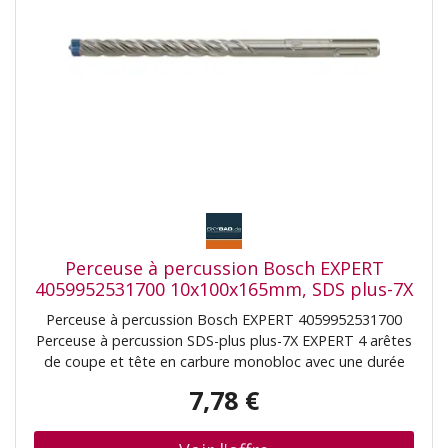
Perceuse à percussion Bosch EXPERT
4059952531700 10x100x165mm, SDS plus-7X
Perceuse à percussion Bosch EXPERT 4059952531700
Perceuse à percussion SDS-plus plus-7X EXPERT 4 arêtes
de coupe et tête en carbure monobloc avec une durée
de vie 3 fois plus longue Connexion indestructible entre
7,78 €
la pointe et la bobine Les arêtes de coupe à 180°
permettent une transmission de puissance à 100 %
Grands canaux d'élimination de la poussière et