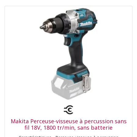
(251314-2) • Crochet de ceinture (346317-0) • Mandrins
plastiques auto-serrants 13 mm avec verrouillage
(766027-7) • Bit de vis, pH2 - S6, 45 mm, double
extrémité, 1 piece (784637-8) Spécifications techniques: •
Tension de batterie nominale: 18 V • Pas de vitesse de
chargement: 0 - 600 / 1900 min?1 • Max. Couple de
fixation dure / doux: 62 / 36 Nm • Réglage du couple
d'embrayage: 21 • Diametre de forage en bois max. 38
mm • Diametre de forage en acier max. 13 mm • Tige de
conduite: 1/2"-20UNF " • Capacité du mandrin: 1,5 - 13
mm • Poids de l'outil avec batterie (EPTA): 1,5 - 1,8 kg •
Dimensions du produit (L x l x H): 185 x 79 x 249 mm •
Composants batterie (Ni-CD / NI-MH / LI-ION): Li-ion
Photo d'illustration>
Makita Perceuse-visseuse à percussion sans
fil 18V, 1800 tr/min, sans batterie
(DHP489Z)