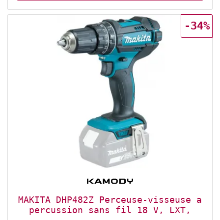
post-éclairage. n• Vitesse finement réglable.
n• XPT - Extreme Protection Technology.
Protection optimale contre la poussière et les
-34%
projections d'eau, même dans des conditions
difficiles. Contenu de la livraison • Perceuse-
visseuse sans fil Makita (DDF482Z). n• Mandrin
à serrage rapide 13 mm (199154-9). n• Vis M4x12
(251314-2). n• Double embout PH/LS (784637-8).
(DDF482Z)
MAKITA DHP482Z Perceuse-visseuse a
percussion sans fil 18 V, LXT,