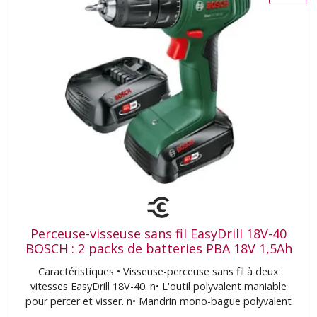
Perceuse-visseuse sans fil EasyDrill 18V-40
BOSCH : 2 packs de batteries PBA 18V 1,5Ah
W-A (06039D8002)
Caractéristiques • Visseuse-perceuse sans fil à deux
vitesses EasyDrill 18V-40. n• L'outil polyvalent maniable
pour percer et visser. n• Mandrin mono-bague polyvalent
de 13 mm pour un changement facile des embouts de