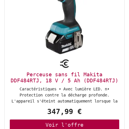
Perceuse sans fil Makita
DDF484RTJ, 18 V / 5 Ah (DDF484RTJ)
Caractéristiques • Avec lumière LED. n•
Protection contre la décharge profonde.
L'appareil s'éteint automatiquement lorsque la
batterie est presque vide. Contenu de la
347,99 €
livraison • 1 x Perceuse-visseuse sans fil
DDF484RTJ (DDF484RTJ)