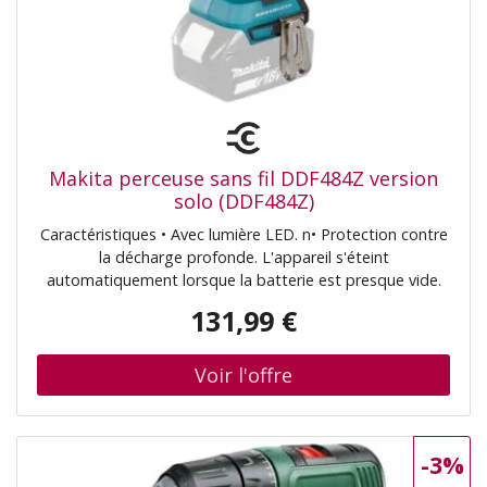
Makita perceuse sans fil DDF484Z version
solo (DDF484Z)
Caractéristiques • Avec lumière LED. n• Protection contre
la décharge profonde. L'appareil s'éteint
automatiquement lorsque la batterie est presque vide.
Contenu de la livraison • Perceuse-visseuse sans fil Makita
131,99 €
(DDF484Z). n• Mandrin à serrage rapide 13 mm (199154-
9). n• Vis M4x12 (251314-2). n• Double embout PH/LS
(784637-8). (DDF484Z)
-3%