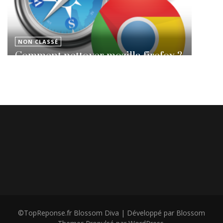
NON CLASSÉ
Comment nettoyer mozilla firefox ?
©TopReponse.fr
Blossom Diva | Développé par
Blossom