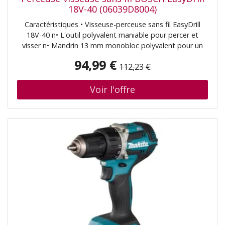
18V-40 (06039D8004)
Caractéristiques • Visseuse-perceuse sans fil EasyDrill
18V-40 n• L'outil polyvalent maniable pour percer et
visser n• Mandrin 13 mm monobloc polyvalent pour un
changement facile des embouts de vissage et des forets
94,99 €
112,23 €
n• Transmission 2 vitesses et 20 réglages de couple pour
des couples de serrage et des vitesses de perçage
optimaux n• Idéal pour percer le bois, le métal et le
plastique ainsi que pour les applications de vissage n•
Design fin et ergonomique pour une prise en main
confortable n• Éclairage LED pour travailler dans des
zones peu éclairées n• POWER FOR ALL : une seule
batterie et un chargeur pour tout le système d’outils
Home&Garden; Contenu de la livraison • Embout double
pour visseuse. n• Batterie PBA 18V 2,0 Ah W-B. n•
Chargeur AL 18V-20. n• Mallette de transport
(06039D8004)