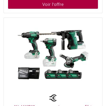
positions pour des résultats uniformes et une précision
optimale lors du vissage Couple max de 65Nm pour les
applications les plus exigeantes Inclus 1x Clip ceinture 1x
Coffret TSTAK 1x Chargeur XR 18V 2x Batteries XR 18V 2
Ah Li-ion Spécificités Capacité du mandrin 1,5–13 mm
Tension de la batterie 18 V Capacité de la batterie 2 Ah
Vitesse a vide 0–450 / 0–1 650 tr/min Poids net 1,1 kg
Nombre de vitesses 2 Couple maximal 65 Nm Puissance
de sortie 340 W Éclairage LED Oui Nombre de produits
par pack 10 Source d’alimentation Sans fil Vitesse
variable Oui Capacité maximale de perçage (métal) 13
mm Inversion du sens de rotation Oui Longueur du
produit 160 mm PUISSANCE et COMPACITÉ ! Ultra
compact : corps de la machine 160 mm avec un moteur
brushless (brushless), cette perceuse-visseuse DCD708
DEWALT offre un couple max de 65 Nm afin de travailler
en toute tranquillité, meme dans les endroits les plus
confinés. Autres atouts : transmission tout métal a 2
vitesses 15 réglages de couple pour une polyvalence
accrue dans les applications Lampe LED a la base de
l'outil pour une visibilité améliorée 160 mm de long.>