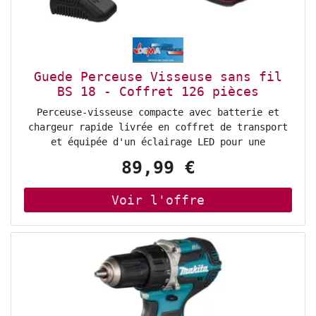
couple d'embrayage: 21 • Impacts par minute
(IPM): 0 - 9000 / 28 500 min?1 • Diametre de
forage en bois max.: 38 mm • Diametre de forage
en maçonnerie max.: 13 mm • Diametre de forage
en béton max.: 13 mm • Diametre de forage en
Guede Perceuse Visseuse sans fil
acier max.: 13 mm • Tige de conduite:
BS 18 - Coffret 126 pièces
1/2"-20UNF " • Capacité du mandrin: 1,5 - 13 mm
• Poids de l'outil avec batterie (EPTA): 1,5 -
Perceuse-visseuse compacte avec batterie et
1,8 kg • Dimensions du produit (L x l x H): 198
chargeur rapide livrée en coffret de transport
x 79 x 249 mm • Composants batterie (Ni-CD /
et équipée d'un éclairage LED pour une
NI-MH / LI-ION): Li-ion Photo d'illustration>
meilleure visibilité de la zone de travail.
89,99 €