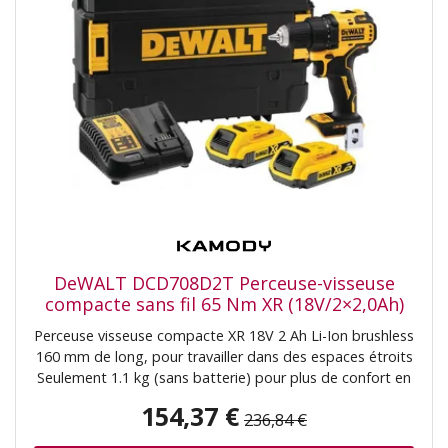
adaptateur 12 V (1 600 A01 1UW) (06019F6001)
DeWALT DCD708D2T Perceuse-visseuse
compacte sans fil 65 Nm XR (18V/2×2,0Ah)
coffret Tstak
Perceuse visseuse compacte XR 18V 2 Ah Li-Ion brushless
160 mm de long, pour travailler dans des espaces étroits
Seulement 1.1 kg (sans batterie) pour plus de confort en
utilisation prolongée Moteur brushless pour plus de
154,37 €
236,84 €
performances et d'autonomie Lampe LED pour une
meilleure visibilité Mécanisme de couple réglable a 15