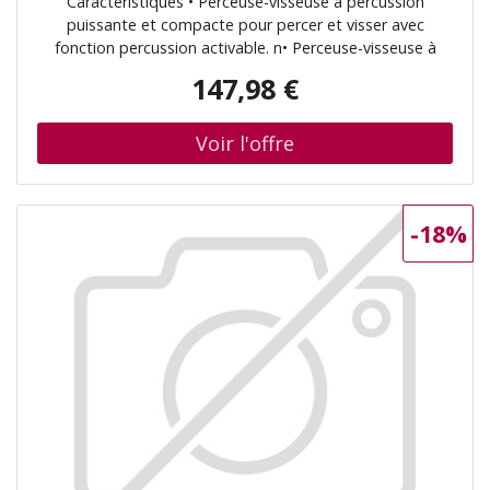
Caractéristiques • Perceuse-visseuse à percussion
puissante et compacte pour percer et visser avec
fonction percussion activable. n• Perceuse-visseuse à
percussion sans balais avec batterie 18 V et un
147,98 €
engrenage nouvellement conçu avec un format très
compact. n• Le couple de 73 Nm est réglable en 21
positions. n• Une double LED puissante assure une
bonne visibilité. n• Avec la fonction percussion activée, il
est possible de percer dans la maçonnerie jusqu’à un
diamètre de 16 mm. n• Dans le bois, des trous jusqu’à un
-18%
diamètre de 38 mm peuvent être percés. n• Équipée d’un
éclairage LED. n• Protection contre la décharge
profonde. n• L’appareil s’éteint automatiquement lorsque
la batterie est presque vide. Contenu de la livraison •
Perceuse-visseuse à percussion sans fil Makita
(DHP489Z). n• Poignée de suspension (346317-0). n•
Embout double PH/LS (784637-8). n• Sans batterie.
(DHP489Z)