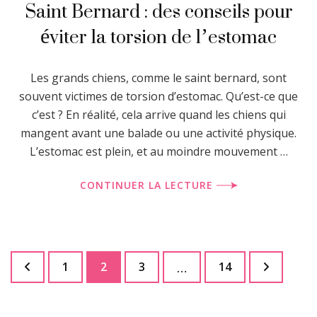
Saint Bernard : des conseils pour
éviter la torsion de l’estomac
Les grands chiens, comme le saint bernard, sont
souvent victimes de torsion d’estomac. Qu’est-ce que
c’est ? En réalité, cela arrive quand les chiens qui
mangent avant une balade ou une activité physique.
L’estomac est plein, et au moindre mouvement …
CONTINUER LA LECTURE
Navigation
Page
Page
Page
Page
1
2
3
14
…
des
articles