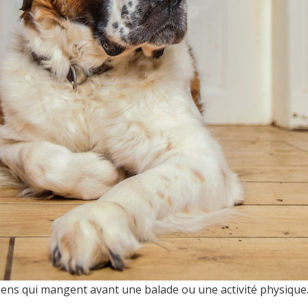
avec les porte-embouts
avec les porte-embouts
selon DIN ISO 1173-D 6,3.
selon DIN ISO 1173-D 6,3.
(05056505001)
(05056510001)
chiens qui mangent avant une balade ou une activité physique