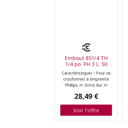
Embout 851/4 TH
1/4 po. PH 3 L. 50
mm zone de torsion,
Caractéristiques • Pour vis
extra-dur WERA
cruciformes à empreinte
(05059865001)
Phillips. n• Extra dur. n•
Forme torsion pour éviter
28,49 €
l’usure prématurée. n•
Entrée hexagonale 1/4
(série de raccordement
Wera 4). n• Compatible
avec AEG, ARO, Atlas-
Copco, Biax,