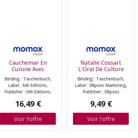
Cauchemar En
Natalie Cossart
Cuisine Avec
L'Oral De Culture
Philippe Etchebest :
Générale, Hec Et
Binding : Taschenbuch,
Binding : Taschenbuch,
Mes Recettes Et
Grandes Écoles De
Label : M6 Editions,
Label : Ellipses Marketing,
Conseils Pour
Commerce : 40
Publisher : M6 Editions,
Publisher : Ellipses
L'Éviter
Sujets Corrigés, Les
medium : Taschenbuch,
Marketing, medium :
Pièges À Éviter,
16,49 €
9,49 €
publicationDate : 2016-11-
Taschenbuch,
Méthodologie Et
02, authors : Philippe
numberOfPages : 192,
Conseils De Lecture
Etchebest, languages :
publicationDate : 2016-01-
french, ISBN : 2359851675
12, authors : Natalie
Cossart, Alexandre
Abensour, Nicolas