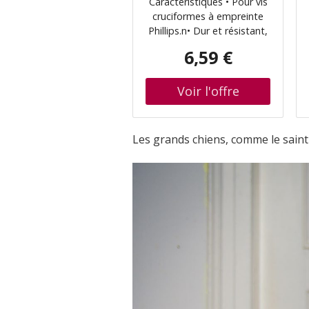
Caractéristiques • Pour vis
tenace carte avec 2 e
cruciformes à empreinte
; Wera (05056525001)
Phillips.n• Dur et résistant,
pour une utilisation
6,59 €
universelle.n• Forme
torsion pour éviter l'usure
prématurée.n• Entrée
hexagonale 1/4 (série de
raccordement Wera 1).n•
Compatible avec Bosch,
Les grands chiens, comme le saint 
Fein, Holz-Her, Lecreux,
Metabo.n• Embouts de
haute qualité pour vis
Phillips.n• La forme torsion
amortit les pics de
couple.n• L'usure
prématurée est évitée, la
durée de vie de l'embout
est prolongée.n• Dur et
résistant, pour une
utilisation universelle.n•
Hexagone 1/4, compatible