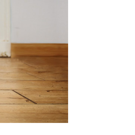
embouts selon DIN ISO
1173-F 6,3. (05059855001)
.