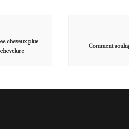
Tenaillon, Jean-René
Masquelier, ISBN :
2340009596
es cheveux plus
Comment soulage
e chevelure