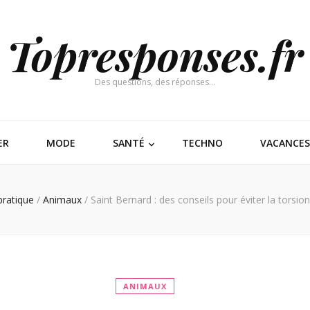
Topresponses.fr
Des questions, des réponses…
ER
MODE
SANTÉ
TECHNO
VACANCES
pratique
/
Animaux
/
Saint Bernard : des conseils pour éviter la torsio
ANIMAUX