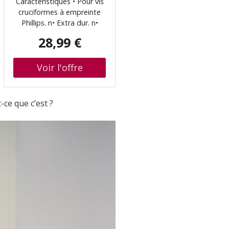
Caractéristiques • Pour vis
extra-dur WERA
cruciformes à empreinte
(05059855001)
Phillips. n• Extra dur. n•
Forme torsion pour éviter
28,99 €
l’usure prématurée. n•
Entrée hexagonale 1/4
(série de raccordement
Wera 4). n• Compatible
avec AEG, ARO, Atlas-
Copco, Biax,
ce que c’est ?
Black&Decker,; Bosch,
Buckeye Tools, entre
autres. n• Embouts de
haute qualité avec zone de
torsion, qui dévient
l’énergie cinétique lors des
pics de charge,
augmentant ainsi
significativement la durée
de vie du produit. n• Extra
dur. n• Hexagone 1/4,
compatible avec les porte-