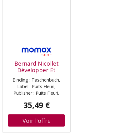
Bernard Nicollet
Développer Et
Maintenir Des
Binding : Taschenbuch,
Ruchers En
Label : Puits Fleuri,
Apiculture Naturelle
Publisher : Puits Fleuri,
: Éléments Et
medium : Taschenbuch,
Conseils Pour Une
35,49 €
publicationDate : 2014-03-
Maîtrise De
20, authors : Bernard
L'Élevage Naturel :
Nicollet, languages :
Tome 2
french, ISBN : 2867395089