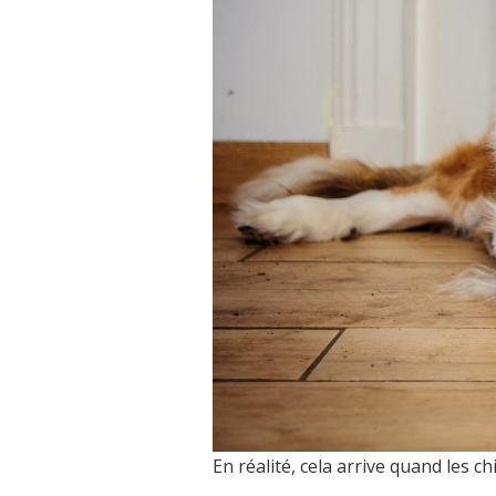
avec les porte-embouts
selon DIN ISO 1173-D 6,3.
(05056525001)
En réalité, cela arrive quand les 