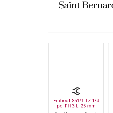
Saint Bernard
Embout 851/1 TZ 1/4
po. PH 3 L. 25 mm
zone de torsion, dur