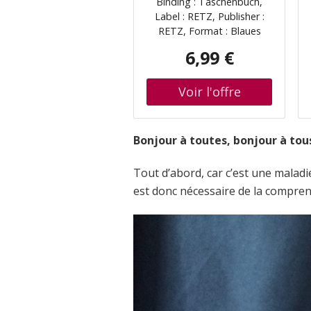
Binding : Taschenbuch,
Conseils Et Jeux Pour
Label : RETZ, Publisher :
Améliorer Sa
RETZ, Format : Blaues
Mémoire Au
Buch, medium :
Quotidien : 100
6,99 €
Taschenbuch,
Activités
numberOfPages : 96,
publicationDate : 2023-05-
17, releaseDate : 2023-05-
17, authors : Annie Cornu-
Leyrit, Dominique Gaulier-
Bonjour à toutes, bonjour à tous
Mazière, ISBN :
2725644003
Tout d’abord, car c’est une maladi
est donc nécessaire de la comprend