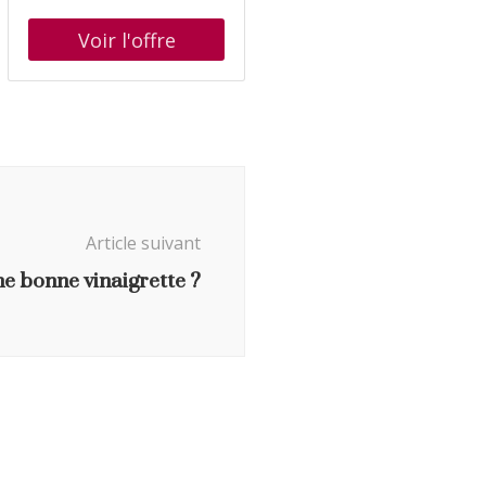
Décoctions Maison
numberOfPages : 432,
Pour Tous Les
publicationDate : 2022-09-
Troubles Du
13, authors : Caroline
Quotidien
Gayet, Patrick Aubé
Article suivant
e bonne vinaigrette ?