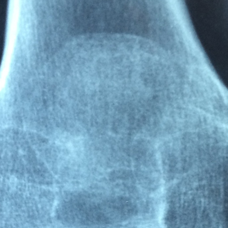
souhaitiez aménager une
nouvelle pelouse ou
améliorer vos pelouses
existantes, ce guide vous
explique ce qui compte
vraiment. Voici ce que vous
réserve le guide du gazon
Les bases pour un gazon
sain et dense Le calendrier
complet d'entretien du
gazon, du printemps à
l'hiver Des conseils pour
tondre, fertiliser et arroser
correctement Des
solutions aux problèmes
courants tels que la
mousse, les mauvaises
herbes ou les zones
dégarnies Des conseils
d'experts sur l'entretien du
sol et le réensemencement