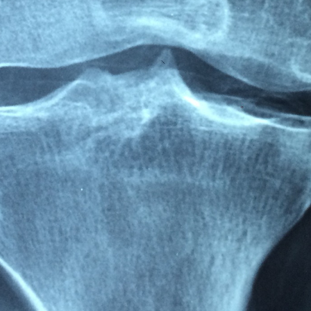
Des listes de contrôle
pratiques et des
explications faciles à
comprendre Avec le guide
du gazon Höfer Chemie®,
vous bénéficiez d'un
concentré de
connaissances d'experts
qui vous aidera à garder
votre pelouse en bonne
santé, résistante et bien
entretenue à long terme. À
qui s'adresse le guide du
gazon ? Ce guide s'adresse
aussi bien aux débutants
en matière d'entretien du
jardin qu'aux jardiniers
expérimentés qui
souhaitent entretenir leur
pelouse de manière encore
plus professionnelle. Que