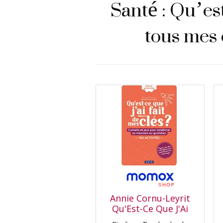
Santé : Qu’est
tous mes 
Annie Cornu-Leyrit
Qu'Est-Ce Que J'Ai
Fait De Mes Clés ? :