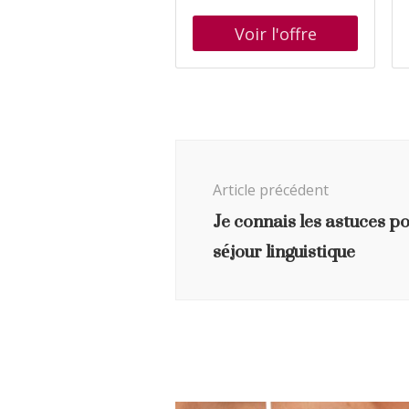
Vous Voulez Qu'Elle
numberOfPages : 184,
Soit
publicationDate : 2014-02-
10, authors : Laure Zanella,
languages : french, ISBN :
2322033847
Navigation
d'article
Article précédent
Je connais les astuces po
séjour linguistique