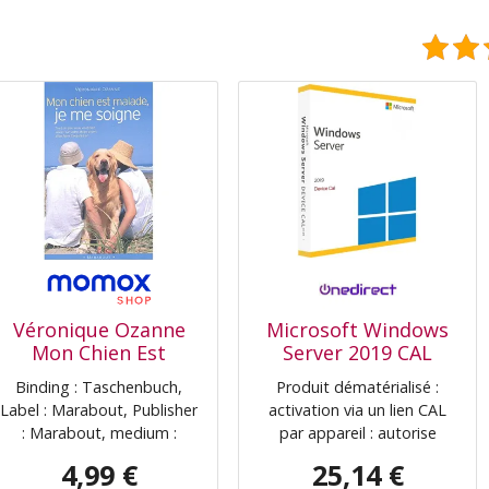
Véronique Ozanne
Microsoft Windows
Mon Chien Est
Server 2019 CAL
Malade, Je Me Soigne
Device Licence
Binding : Taschenbuch,
Produit dématérialisé :
: Tout Ce Que Vous
autorisant l'accès au
Label : Marabout, Publisher
activation via un lien CAL
Voudriez Savoir Sur
serveur à partir d'un
: Marabout, medium :
par appareil : autorise
Votre Chien Avant
seul ordinateur,
Taschenbuch,
l'accès d'un ordinateur à
D'En Faire
idéal pour les postes
4,99 €
25,14 €
publicationDate : 2003-06-
Windows Server 2019 Idéal