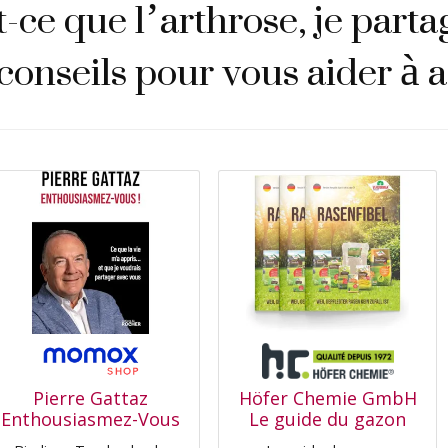
-ce que l’arthrose, je part
conseils pour vous aider à a
Pierre Gattaz
Höfer Chemie GmbH
Enthousiasmez-Vous
Le guide du gazon
! : Ce Que La Vie M'A
VERDURMAX® –