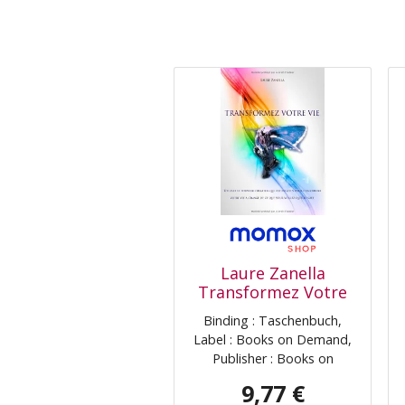
Laure Zanella
Transformez Votre
Vie: Utilisez Le
Binding : Taschenbuch,
Pouvoir Créateur
Label : Books on Demand,
Qui Est En Vous Pour
Publisher : Books on
Construire Votre Vie
Demand, medium :
À L'Image De Ce Que
9,77 €
Taschenbuch,