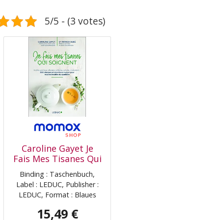
5/5 - (3 votes)
Caroline Gayet Je
Fais Mes Tisanes Qui
Soignent : Acidité
Binding : Taschenbuch,
Gastrique, Allergies,
Label : LEDUC, Publisher :
Arthrose, Cellulite,
LEDUC, Format : Blaues
Cholestérol... : 300
Buch, medium :
Infusions Et
15,49 €
Taschenbuch,