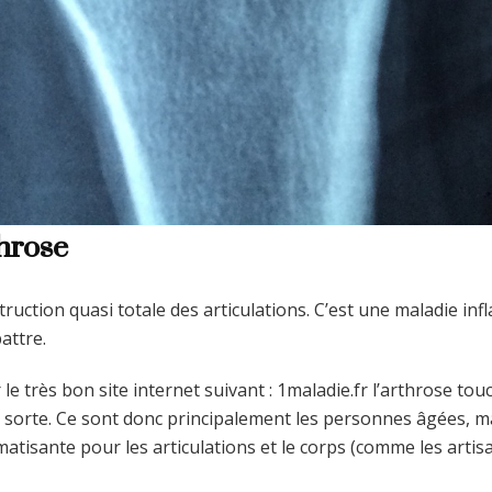
ce soit un petit jardin ou
une grande pelouse, en
prenant les bonnes
mesures, vous obtiendrez
petit à petit une pelouse
parfaite.
throse
ruction quasi totale des articulations. C’est une maladie i
attre.
 le très bon site internet suivant : 1maladie.fr l’arthrose to
e sorte. Ce sont donc principalement les personnes âgées, ma
atisante pour les articulations et le corps (comme les artis