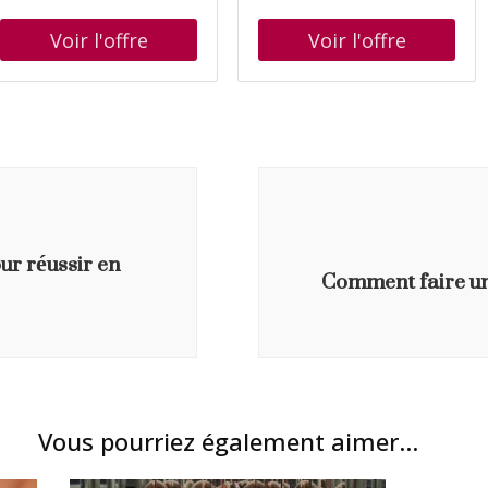
L'Acquisition
partagés dans les
18, authors : Véronique
pour les postes partagés :
Ozanne, languages :
accès à partir du même
french, ISBN : 2501040147
appareil Destinée aux
environnements avec des
équipements fixes Évolutif
: ajoutez des CAL à mesure
que le nombre d'appareils
augmente
ur réussir en
Comment faire un
Vous pourriez également aimer...