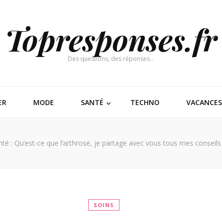
Topresponses.fr
Des questions, des réponses…
ER
MODE
SANTÉ
TECHNO
VACANCES
té : Qu’est-ce que l’arthrose, je partage avec vous tous mes conseils
SOINS