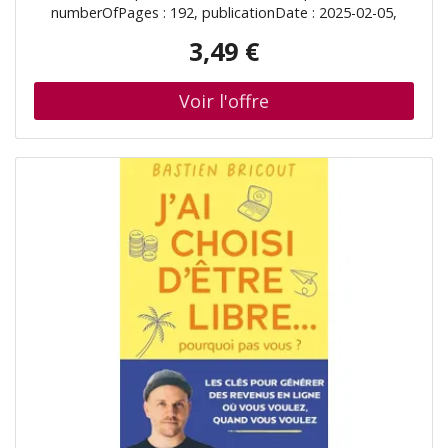
numberOfPages : 192, publicationDate : 2025-02-05,
authors : Hélène Gateau, languages : french, ISBN :
3,49 €
2253252506