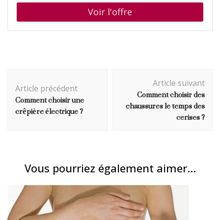
Navigation
Article suivant
d'article
Article précédent
Comment choisir des
Comment choisir une
chaussures le temps des
crêpière électrique ?
cerises ?
Vous pourriez également aimer...