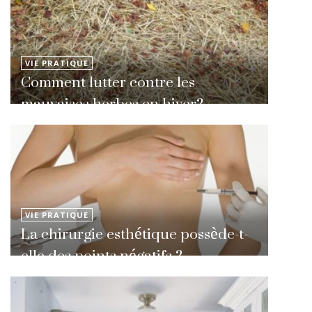
VIE PRATIQUE
Comment lutter contre les
mauvaises herbes en hiver?
VIE PRATIQUE
La chirurgie esthétique possède-t-
elle des points négatifs ?