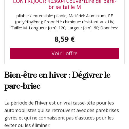
CONTREJOUR 463604 Couverture de pare-
brise taille M
pliable / extensible: pliable; Matériel: Aluminium, PE
(polyéthylène); Propriété chimique: résistant aux UV;
Taille: M; Longueur [cm]: 120; Largeur [cm]: 60; Données:
270 gr/m2; Type: à motifs, été, thermal; Type de fixation:
8,59 €
debout
Bien-être en hiver : Dégivrer le
pare-brise
La période de l’hiver est un vrai casse-tête pour les
automobilistes qui se retrouvent avec des parebrises
givrés et qui ne connaissent pas d’astuces pour les
éviter ou les éliminer.