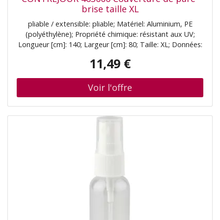
brise taille XL
pliable / extensible: pliable; Matériel: Aluminium, PE
(polyéthylène); Propriété chimique: résistant aux UV;
Longueur [cm]: 140; Largeur [cm]: 80; Taille: XL; Données:
270 gr/m2; Type: à motifs, été, thermal; Type de fixation:
11,49 €
debout