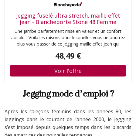
Jegging fuselé ultra stretch, maille effet
jean - Blancheporte Stone 48 Femme
Une jambe parfaitement mise en valeur et un confort
absolu... Voilà les raisons pour lesquelles vous ne pourrez
plus vous passer de ce jegging maille effet jean qui
associe le bien-être du stretch et le style du denim !
48,49 €
Taille• Entrejambe 76 cm environComposition• Maille
74% coton, 24% polyester, 2% élasthanneDescription•
Maille effet denim ultra stretch et confortable, pour une
totale liberté de mouvement• Porter taille normale•
Coupe fuselée qui allonge les jambes• Large ceinture
Jegging mode d’emploi ?
plate élastiquée, effet ventre plat• Fausse fermeture• 4
poches avec rivets• Poches dos brodées, poches
cavalières devant• Délavage actuel• Usure placée sur la
cuisse devant et dosBlancheporte s’engage• Ce produit
Après les caleçons féminins dans les années 80, les
est labellisé OEKO-TEX® STANDARD 100 (n° CQ 1216 / 3
leggings dans le courant de l’année 2000, le jegging
IFTH). Ce label contribue à une sécurité du produit
s’est imposé depuis quelques temps dans les placards
élevée, avec des critères de test stricts, au-delà des
exigences réglementaires en vigueur sur le plan national
des amatrices des nouvelles tendances.