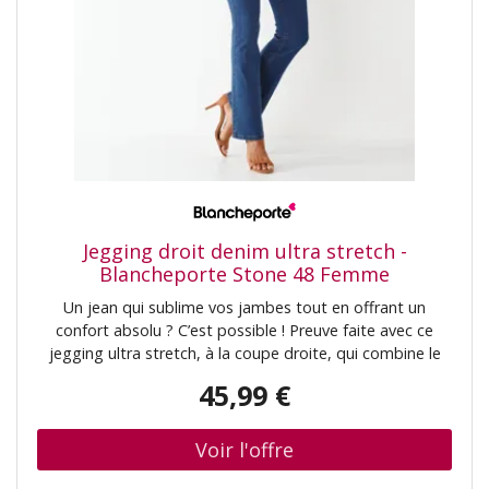
exigences réglementaires en vigueur sur le plan national
et européen.
Jegging droit denim ultra stretch -
Blancheporte Stone 48 Femme
Un jean qui sublime vos jambes tout en offrant un
confort absolu ? C’est possible ! Preuve faite avec ce
jegging ultra stretch, à la coupe droite, qui combine le
bien-être du stretch et le style du denim. Résultat : un
45,99 €
look parfait et une sensation de liberté ! Qui a dit qu'on
ne pouvait pas tout avoir ? Taille• Entrejambe 76 cm
environComposition• Denim ultra stretch 70% coton,
28% polyester, 2% élasthanneDescription• Denim ultra