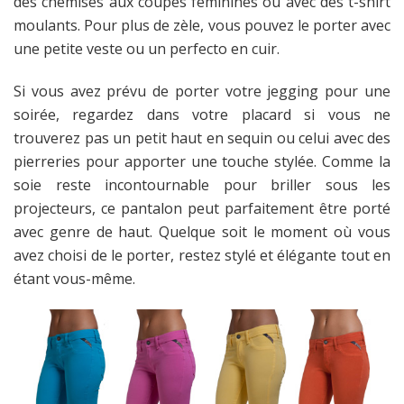
vous
des chemises aux coupes féminines ou avec des t-shirt
êtes
moulants. Pour plus de zèle, vous pouvez le porter avec
enceinte.
une petite veste ou un perfecto en cuir.
Ce
Si vous avez prévu de porter votre jegging pour une
médicament
soirée, regardez dans votre placard si vous ne
peut
trouverez pas un petit haut en sequin ou celui avec des
causer
pierreries pour apporter une touche stylée. Comme la
des
soie reste incontournable pour briller sous les
défauts
projecteurs, ce pantalon peut parfaitement être porté
de
avec genre de haut. Quelque soit le moment où vous
naissance.
avez choisi de le porter, restez stylé et élégante tout en
Votre
étant vous-même.
bébé
peut
également
devenir
dépendant
de