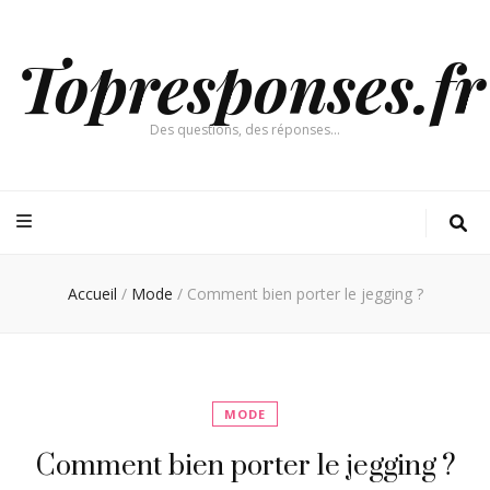
Topresponses.fr
Des questions, des réponses…
Accueil
/
Mode
/
Comment bien porter le jegging ?
MODE
Comment bien porter le jegging ?