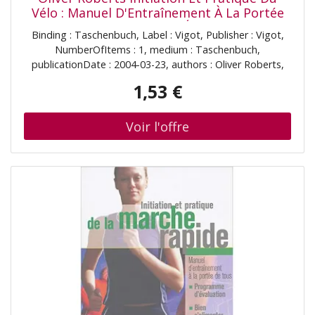
Vélo : Manuel D'Entraînement À La Portée
De Tous : Programme D'Évaluation, Bien
Binding : Taschenbuch, Label : Vigot, Publisher : Vigot,
S'Alimenter, Comment Éviter Les Blessures,
NumberOfItems : 1, medium : Taschenbuch,
Bien S'Équiper
publicationDate : 2004-03-23, authors : Oliver Roberts,
translators : Gwenaël Hubert, languages : french, ISBN :
1,53 €
2711416232