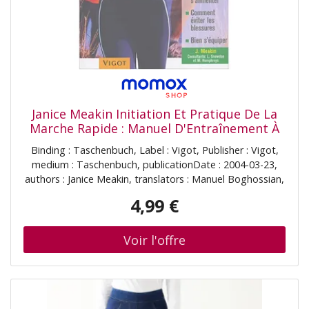
Janice Meakin Initiation Et Pratique De La
Marche Rapide : Manuel D'Entraînement À
La Portée De Tous : Programme
Binding : Taschenbuch, Label : Vigot, Publisher : Vigot,
D'Évaluation, Bien S'Alimenter, Comment
medium : Taschenbuch, publicationDate : 2004-03-23,
Éviter Les Blessures, Bien S'Équiper
authors : Janice Meakin, translators : Manuel Boghossian,
languages : french, ISBN : 2711416240
4,99 €