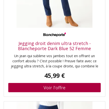
la
naissance.
Les
bébés
nés
dépend
de
Jegging droit denim ultra stretch -
l’accoutumance
Blancheporte Dark Blue 52 Femme
médicament
Un jean qui sublime vos jambes tout en offrant un
peut
confort absolu ? C’est possible ! Preuve faite avec ce
jegging ultra stretch, à la coupe droite, qui combine le
avoir
bien-être du stretch et le style du denim. Résultat : un
besoin
45,99 €
look parfait et une sensation de liberté ! Qui a dit qu'on
d’un
ne pouvait pas tout avoir ? Taille• Entrejambe 76 cm
traitement
environComposition• Denim ultra stretch 70% coton,
28% polyester, 2% élasthanneDescription• Denim ultra
médical
stretch• Porter taille normale• Coupe droite• Large
pour
ceinture plate avec élastique à l'intérieur• Fausse
plusieurs
braguette• 2 poches cavalières devant• 2 pinces dos• 2