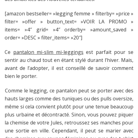
et européen.
[amazon bestseller= »legging femme » filterby= »price »
filter= »offer » button_text= »VOIR LA PROMO »
items= »4″ grid= »4″ orderby= »amount_saved »
order= »DESC » filter_items= »20″]
Ce
pantalon mi-slim mi-leggings
est parfait pour se
sentir au chaud tout en étant stylé durant l’hiver. Mais,
avant de l’adopter, il est conseillé de savoir comment
bien le porter.
Ne
Comme le legging, ce pantalon peut se porter avec des
pas
hauts larges comme des tuniques ou des pulls oversize,
utiliser
même si cela convient plutôt pour une tenue beaucoup
ce
plus urbaine et décontracté. Sinon, vous pouvez piquer
médicament
la chemise de votre Jules, retroussez ses manches pour
si
une sortie en ville. Cependant, il peut se marier avec