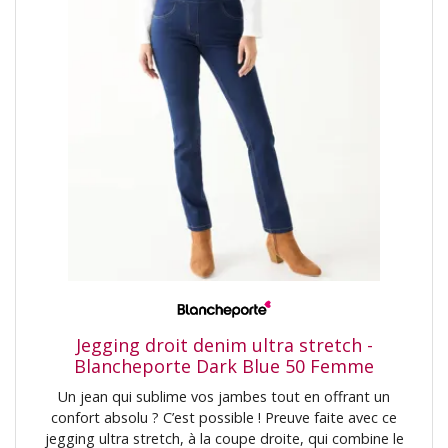
semaines.
poches plaquées au dosBlancheporte sʼengage• Ce
produit est certifié Made In Green by OEKO-TEX®. En
Dites
plus de vérifier plusieurs centaines de substances
à
chimiques pour contribuer à une sécurité élevée, ce label
votre
garantit des principes de production raisonnés et des
médecin
pratiques sociales contrôlées.
si
vous
êtes
enceinte
ou
prévoyez
de
devenir
Jegging droit denim ultra stretch -
enceinte.
Blancheporte Dark Blue 50 Femme
L’utilisation
Un jean qui sublime vos jambes tout en offrant un
efficace
confort absolu ? C’est possible ! Preuve faite avec ce
de
jegging ultra stretch, à la coupe droite, qui combine le