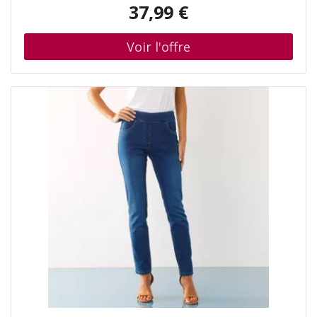
37,99 €
look parfait et une sensation de liberté ! Qui a dit qu'on
ne pouvait pas tout avoir ? Taille• Entrejambe 76 cm
environComposition• Denim ultra stretch 70% coton,
28% polyester, 2% élasthanneDescription• Denim ultra
stretch• Porter taille normale• Coupe droite• Large
ceinture plate avec élastique à l'intérieur• Fausse
braguette• 2 poches cavalières devant• 2 pinces dos• 2
poches plaquées au dosBlancheporte sʼengage• Ce
produit est certifié Made In Green by OEKO-TEX®. En
plus de vérifier plusieurs centaines de substances
chimiques pour contribuer à une sécurité élevée, ce label
garantit des principes de production raisonnés et des
pratiques sociales contrôlées.