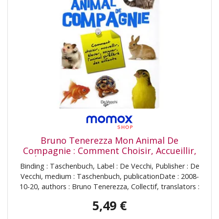
Bruno Tenerezza Mon Animal De
Compagnie : Comment Choisir, Accueillir,
Élever, Soigner, L'Animal Préféré Des
Binding : Taschenbuch, Label : De Vecchi, Publisher : De
Enfants
Vecchi, medium : Taschenbuch, publicationDate : 2008-
10-20, authors : Bruno Tenerezza, Collectif, translators :
Cécile Breffort, Elsa Coulibaly, Marylène Di Stefano,
5,49 €
languages : french, ISBN : 2732892602