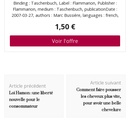
Binding : Taschenbuch, Label : Flammarion, Publisher :
Flammarion, medium : Taschenbuch, publicationDate :
2007-03-27, authors : Marc Bussière, languages : french,
ISBN : 2081207079
1,50 €
Navigation
Article suivant
d'article
Article précédent
Comment faire pousser
Loi Hamon : une liberté
les cheveux plus vite,
nouvelle pour le
pour avoir une belle
consommateur
chevelure