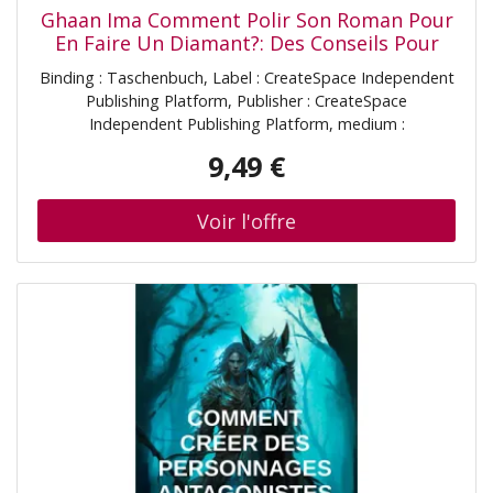
Ghaan Ima Comment Polir Son Roman Pour
En Faire Un Diamant?: Des Conseils Pour
Devenir Ecrivain Et Ecrire Un Roman (Tout
Binding : Taschenbuch, Label : CreateSpace Independent
Le Monde Peut Devenir Ecrivain!, Band 1)
Publishing Platform, Publisher : CreateSpace
Independent Publishing Platform, medium :
Taschenbuch, numberOfPages : 156, publicationDate :
9,49 €
2017-05-22, authors : Ghaan Ima, Yvan Postel, ISBN :
1546683615