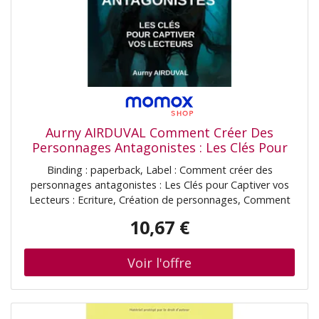
Aurny AIRDUVAL Comment Créer Des
Personnages Antagonistes : Les Clés Pour
Captiver Vos Lecteurs: Ecriture, Création De
Binding : paperback, Label : Comment créer des
Personnages, Comment Faire Des
personnages antagonistes : Les Clés pour Captiver vos
Personnages Pour Les Romans Et Les Livres
Lecteurs : Ecriture, Création de personnages, Comment
faire des personnages pour les romans et les livres,
10,67 €
medium : paperback, numberOfPages : 140,
publicationDate : 2023-09-25, authors : Aurny AIRDUVAL,
languages : french