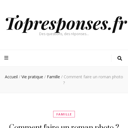
Topresponses.fr
Des questions, des réponses…
Accueil
/
Vie pratique
/
Famille
/
Comment faire un roman photo
?
FAMILLE
Comment faire un roman photo ?