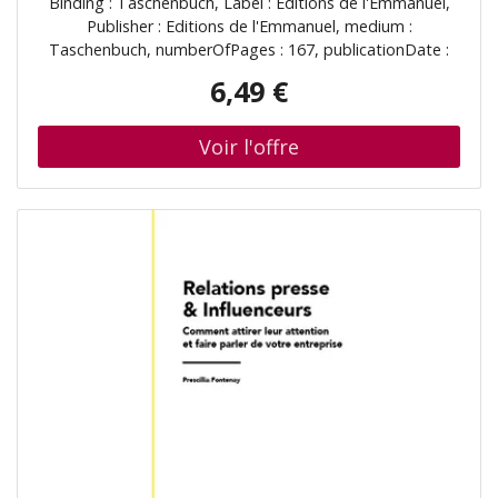
Binding : Taschenbuch, Label : Editions de l'Emmanuel,
Publisher : Editions de l'Emmanuel, medium :
Taschenbuch, numberOfPages : 167, publicationDate :
2012-04-02, authors : Hugues Dollié, languages : french,
6,49 €
ISBN : 2353891144