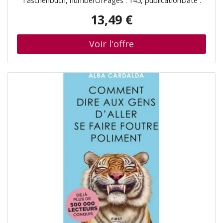
Taschenbuch, numberOfPages : 145, publicationDate :
2017-11-14, authors : Marie Vareille, ISBN : 1549777203
13,49 €