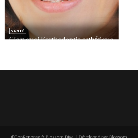
SANTÉ
C’est quoi l’orthodontie esthétique
©TopReponse.fr
Blossom Diva | Développé par
Blossom