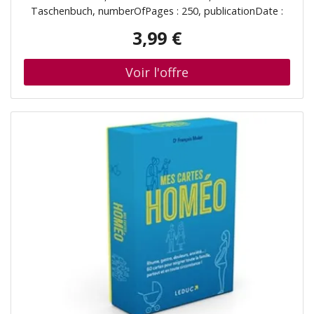
Taschenbuch, numberOfPages : 250, publicationDate :
2021-09-02, authors : Virginie Brévard, ISBN : 2212574126
3,99 €