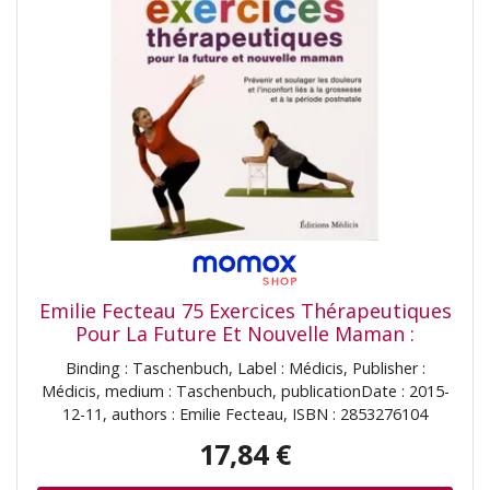
là où vous en avez le plus besoin. Ajustable et soutenant:
Profitez d'un ajustement personnalisé et d'un soutien
optimal avec notre ceinture de soutien de grossesse
ajustable. Dotée de fermetures auto-agrippantes
réglables, cette ceinture vous permet d'ajuster
facilement le niveau de soutien à mesure que votre
ventre grossit. Le système de soutien à 360 degrés offre
une couverture complète de votre abdomen et de votre
bas du dos, réduisant ainsi la pression et la tension. Sa
conception polyvalente la rend adaptée à une utilisation
à toutes les étapes de la grossesse, du début de la
grossesse à la récupération post-partum. L'ajustement
sûr de la ceinture garantit qu'elle reste en place...
Emilie Fecteau 75 Exercices Thérapeutiques
Pour La Future Et Nouvelle Maman :
Prévenir Et Soulager Les Douleurs Et
Binding : Taschenbuch, Label : Médicis, Publisher :
L'Inconfort Liés À La Grossesse Et À La
Médicis, medium : Taschenbuch, publicationDate : 2015-
Période Postnatale
12-11, authors : Emilie Fecteau, ISBN : 2853276104
17,84 €