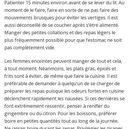
invisible sous les vêtements, vous permettant de la
Patienter 15 minutes environ avant de se lever du lit. Au
porter discrètement tout au long de la journée.
moment de le faire, faire en sorte de ne pas faire des
Découvrez le summum du confort et du soutien avec
mouvements brusques pour éviter les vertiges. Il est
notre ceinture de soutien de grossesse respirante,
aussi déconseillé de se coucher après s’être alimenté.
conçue pour vous garder fraîche et confortable tout au
long de votre parcours de grossesse. La conception
Manger des petites collations et des repas légers le
réglable assure un ajustement parfait, s'adaptant à
plus fréquemment possible pour que l’estomac ne soit
l'évolution de votre corps et offrant un soutien constant
pas complètement vide.
là où vous en avez le plus besoin. Ajustable et soutenant:
Profitez d'un ajustement personnalisé et d'un soutien
Les femmes enceintes peuvent manger de tout et cela,
optimal avec notre ceinture de soutien de grossesse
ajustable. Dotée de fermetures auto-agrippantes
à tout moment. Néanmoins, les plats gras, épicés et
réglables, cette ceinture vous permet d'ajuster
frits sont à éviter, de même que faire la cuisine. Il est
facilement le niveau de soutien à mesure que votre
préférable de demander à quelqu’un de se charger de
ventre grossit. Le système de soutien à 360 degrés offre
préparer les repas puisque les odeurs fortes en cuisine
une couverture complète de votre abdomen et de votre
bas du dos, réduisant ainsi la pression et la tension. Sa
déclenchent rapidement les nausées. Si ces dernières se
conception polyvalente la rend adaptée à une utilisation
font extrêmement ressentir, penser à renifler du
à toutes les étapes de la grossesse, du début de la
gingembre ou du citron. Pour les boissons, préférer
grossesse à la récupération post-partum. L'ajustement
boire en petites quantités tout au long de la journée.
sûr de la ceinture garantit qu'elle reste en place...
Ne jamais boire durant les repas. Privilégier les tisanes,