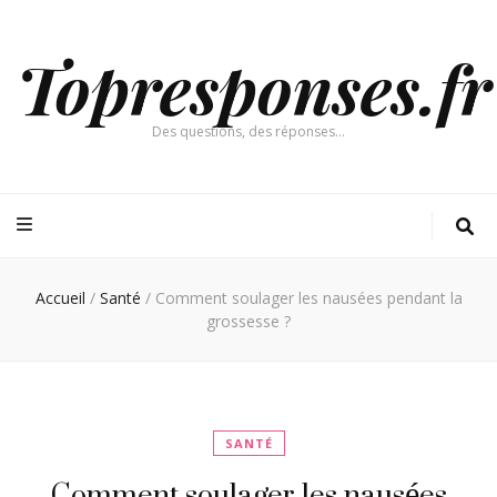
Topresponses.fr
Des questions, des réponses…
Accueil
/
Santé
/
Comment soulager les nausées pendant la
grossesse ?
SANTÉ
Comment soulager les nausées