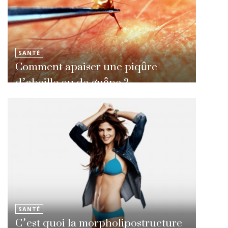
SANTÉ
Comment apaiser une piqûre
d’abeille ou de guêpe ?
SANTÉ
C’est quoi la morpholipostructure