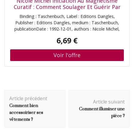
Nicole Michel Initiation Au Magnétisme
Curatif : Comment Soulager Et Guérir Par
Le Magnétisme Humain
Binding : Taschenbuch, Label : Editions Dangles,
Publisher : Editions Dangles, medium : Taschenbuch,
publicationDate : 1992-12-01, authors : Nicole Michel,
languages : french, ISBN : 2703303750
6,69 €
Navigation
Article précédent
d'article
Article suivant
Comment bien
Comment illuminer une
accessoiriser ses
pièce ?
vêtements ?