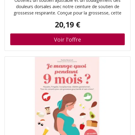
Obtenez un soutien ajustable et un soulagement des
douleurs dorsales avec notre ceinture de soutien de
grossesse respirante. Conçue pour la grossesse, cette
ceinture offre un soutien à 360 degrés et un ajustement
20,19 €
confortable. Idéale pour toutes les étapes de la
grossesse. Soutien dorsal supérieur: Profitez d'un confort
et d'un soutien inégalés avec notre ceinture de soutien
de grossesse. Conçue pour soulager les douleurs
dorsales pendant la grossesse, cette ceinture offre un
soutien lombaire essentiel, réduisant ainsi la tension et
l'inconfort. La conception ergonomique soulève et
soutient doucement l'abdomen, favorisant une meilleure
posture et un alignement de la colonne vertébrale. Idéale
pour une utilisation pendant les activités quotidiennes,
l'exercice ou même au repos, cette ceinture vous aide à
maintenir une grossesse active et confortable. Ses
sangles réglables assurent un ajustement personnalisé à
toutes les étapes de la grossesse, offrant un soutien
constant à mesure que votre ventre grossit. Le tissu
respirant vous garde au frais et à l'aise, même pendant
les mois les plus chauds, ce qui en fait un accessoire
essentiel pour les futures mamans qui cherchent à