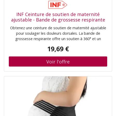
INF Ceinture de soutien de maternité
ajustable - Bande de grossesse respirante
pour soulager les douleurs dorsales S
Obtenez une ceinture de soutien de maternité ajustable
pour soulager les douleurs dorsales. La bande de
grossesse respirante offre un soutien à 360° et un
confort pendant la grossesse et le post-partum.
19,69 €
Disponible en beige. Soutien dorsal supérieur: Cette
ceinture de soutien de maternité offre un soutien
exceptionnel au bas du dos et à l'abdomen pendant la
grossesse. Le système de soutien à 360 degrés répartit
uniformément le poids, soulageant la pression sur la
colonne vertébrale et réduisant les douleurs dorsales. La
conception ajustable vous permet de personnaliser le
niveau de soutien à mesure que votre ventre grossit,
assurant un confort optimal tout au long de votre
grossesse. Elle est idéale pour les femmes souffrant
d'inconfort dû à une augmentation du poids et à des
changements posturaux. Cette ceinture est un
incontournable pour les futures mamans qui recherchent