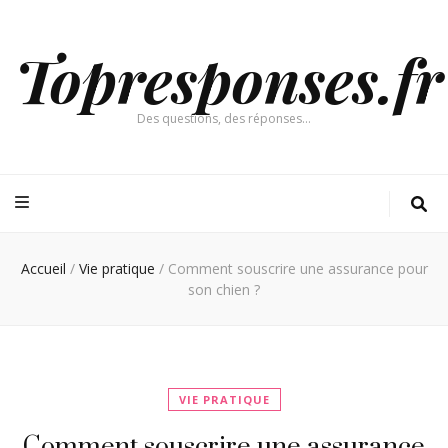
Topresponses.fr
Des questions, des réponses…
Accueil
/
Vie pratique
/
Comment souscrire une assurance pour
son chien ?
VIE PRATIQUE
Comment souscrire une assurance