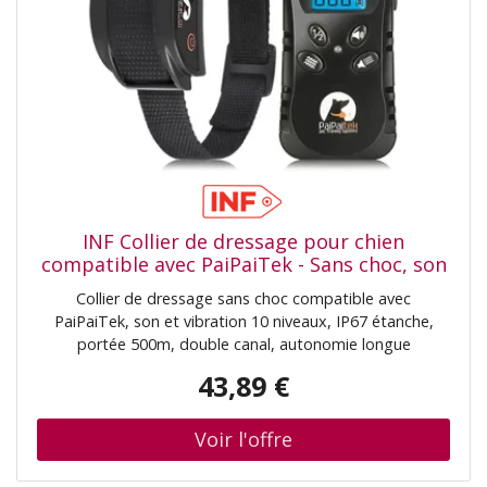
INF Collier de dressage pour chien
compatible avec PaiPaiTek - Sans choc, son
et vibration 10 niveaux, IP67 étanche,
Collier de dressage sans choc compatible avec
portée
PaiPaiTek, son et vibration 10 niveaux, IP67 étanche,
portée 500m, double canal, autonomie longue
(télécommande 180j, récepteur 60j), recharge 2h,
43,89 €
batteries 300mAh et indicateurs de charge. Dressage
doux: Collier de dressage sans choc utilisant son et
vibration à 10 niveaux pour corriger le comportement et
renforcer le rappel sans stimulation électrique. Ce collier
de dressage sans choc est conçu pour les chiens de