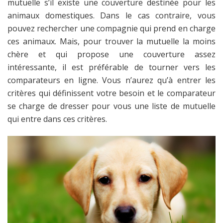
immersions brèves. Le récepteur étanche IP67 permet
mutuelle s’il existe une couverture destinée pour les
d'entraîner sous la pluie ou dans des environnements
animaux domestiques. Dans le cas contraire, vous
humides sans perte de fonctionnalité. Les matériaux
pouvez rechercher une compagnie qui prend en charge
ABS+Nylon assurent une tenue adaptée à un usage
ces animaux. Mais, pour trouver la mutuelle la moins
extérieur régulier pour la marche, le travail sur le terrain
et l'entraînement. Caractéristiques: Couleur: Noir Taille:
chère et qui propose une couverture assez
Longueur: 16.7cm x Largeur: 9.7cm x Hauteur: 4.5cm
intéressante, il est préférable de tourner vers les
Matériau: ABS+Nylon Paramètres: Temps de charge 2
comparateurs en ligne. Vous n’aurez qu’à entrer les
heures; Batterie télécommande 300mAh; Batterie
critères qui définissent votre besoin et le comparateur
récepteur 650mAh; Autonomie télécommande jusqu'à
180 jours; Autonomie récepteur jusqu'à 60 jours; Veille
se charge de dresser pour vous une liste de mutuelle
plus de 200 jours; IP67 étanche; Vibration réglable 10
qui entre dans ces critères.
niveaux; Modes d'entraînement: Son, Vibration, Réglage
100 niveaux; Contrôle: Chien unique; Portée
télécommande: 1000 mètres; Fonctions: Son + Vibration
+ Lampe de poche Le forfait comprend:
Télécommande ×1 Récepteur ×1 Lanière pour
télécommande ×1 Collier réfléchissant en nylon ×1 Câble
de charge ×1 Manuel ×1