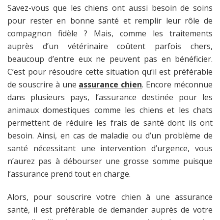
Niveaux de vibration réglables; Batterie télécommande
pour des sessions quotidiennes et en extérieur.
Savez-vous que les chiens ont aussi besoin de soins
300mAh; Récepteur 650mAh; Portée télécommande
Autonomie longue: Télécommande rechargeable
pour rester en bonne santé et remplir leur rôle de
1000m; Convient pour chiens grands, moyens, petits;
300mAh et récepteur rechargeable 650mAh offrant une
Contrôle 1 chien; Fonctions son et vibration; Fonction
compagnon fidèle ? Mais, comme les traitements
autonomie prolongée : télécommande jusqu'à 180 jours,
sans choc/static Le forfait comprend: Télécommande
récepteur jusqu'à 60 jours et veille supérieure à 200 jours
auprès d’un vétérinaire coûtent parfois chers,
x1 Récepteur x1 Bracelet TPU réfléchissant x1 Câble de
après charge complète. Temps de charge rapide de 2
beaucoup d’entre eux ne peuvent pas en bénéficier.
charge x1 Lampe de test x1 Manuel x1 x1
heures. Ces spécifications de batterie (300mAh, 650mAh)
C’est pour résoudre cette situation qu’il est préférable
garantissent que le système reste prêt pour de longues
de souscrire à une
assurance chien
. Encore méconnue
séances de formation, les routines quotidiennes et les
dans plusieurs pays, l’assurance destinée pour les
sorties sans recharges fréquentes. Modes polyvalents:
Trois modes d'entraînement : son, vibration et réglage
animaux domestiques comme les chiens et les chats
d'intensité multi-niveaux pour s'adapter aux
permettent de réduire les frais de santé dont ils ont
tempéraments et tailles variés. Vibration réglable sur 10
besoin. Ainsi, en cas de maladie ou d’un problème de
niveaux et option de réglage fin sur 100 niveaux, plus
santé nécessitant une intervention d’urgence, vous
lampe intégrée pour signaler ou localiser l'animal. Portée
de la télécommande 1000 mètres et contrôle d'un seul
n’aurez pas à débourser une grosse somme puisque
chien, parfait pour l'obéissance dans le jardin, le rappel
l’assurance prend tout en charge.
en extérieur et les séances de dressage non médical
pour chiens petits, moyens et grands. Construction
Alors, pour souscrire votre chien à une assurance
étanche: Boîtier et collier construits en ABS et nylon avec
santé, il est préférable de demander auprès de votre
classement IP67 pour résister à la pluie, la boue et des