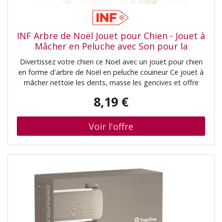
INF Arbre de Noël Jouet pour Chien - Jouet à
Mâcher en Peluche avec Son pour la
Dentition et le Jeu
Divertissez votre chien ce Noël avec un jouet pour chien
en forme d'arbre de Noël en peluche couineur Ce jouet à
mâcher nettoie les dents, masse les gencives et offre
des heures de plaisir interactif. Fabriqué en polyester
8,19 €
doux, il est parfait pour tous les chiens. Jeu interactif
amusant: Ce jouet pour chien en forme d'arbre de Noël
offre des heures de jeu interactif à votre ami à quatre
pattes. Le couineur intégré stimule ses instincts naturels,
encourageant le jeu actif et l'exercice. Parfait pour jouer
seul ou pour créer des liens avec votre animal de
compagnie, ce jouet aide à soulager l'ennui et l'anxiété,
gardant votre chien diverti et heureux pendant la période
des fêtes. C'est un excellent moyen de favoriser la
stimulation mentale et l'activité physique, assurant un
Noël équilibré et joyeux à votre compagnon bien-aimé.
La matière en peluche douce est douce pour ses dents