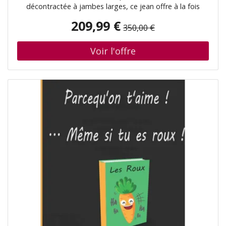
décontractée à jambes larges, ce jean offre à la fois
confort et style. Confectionné dans un denim de haute
209,99 €
350,00 €
qualité, il séduit par son design épuré et minimaliste avec
des surpiqûres décoratives qui permettent des styles
polyvalents. Un jean moderne que vous porterez sans
cesse. Style 5 poches Fermeture éclair et bouton Détails
de couture Nom de la couleur : White Cream Matière :
100 % coton