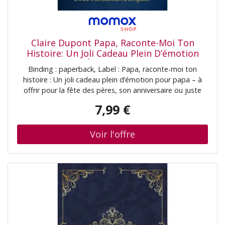
Claire Dupont Papa, Raconte-Moi Ton
Histoire: Un Joli Cadeau Plein D’émotion
Pour Papa – À Offrir Pour La Fête Des
Binding : paperback, Label : Papa, raconte-moi ton
Pères, Son Anniversaire Ou Juste Pour Lui
histoire : Un joli cadeau plein d’émotion pour papa – à
Faire Plaisir Un Livre De Souvenirs À
offrir pour la fête des pères, son anniversaire ou juste
Compléter
pour lui faire plaisir Un livre de souvenirs à compléter,
7,99 €
medium : paperback, numberOfPages : 98,
publicationDate : 2025-10-11, authors : Claire Dupont,
languages : french