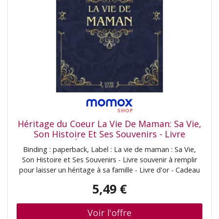
Héritage du Coeur La Vie De Maman: Sa Vie,
Son Histoire Et Ses Souvenirs - Livre
Souvenir À Remplir Pour Laisser Un
Binding : paperback, Label : La vie de maman : Sa Vie,
Héritage À Sa Famille - Livre D'Or - Cadeau
Son Histoire et Ses Souvenirs - Livre souvenir à remplir
Original À Offrir (La Vie De Mes Proches,
pour laisser un héritage à sa famille - Livre d'or - Cadeau
Band 1)
Original à Offrir (La vie de mes proches, Band 1), medium
5,49 €
: paperback, numberOfPages : 109, publicationDate :
2024-03-06, authors : Héritage du Coeur, languages :
french, ISBN : 2959281322