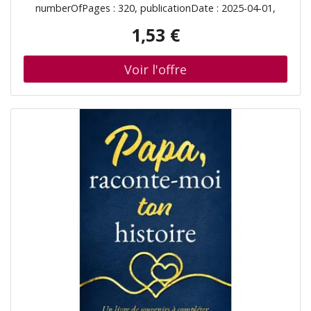
numberOfPages : 320, publicationDate : 2025-04-01,
authors : Reese Ryan, Jayci Lee, languages : french, ISBN :
1,53 €
2280513358