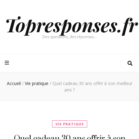
Topresponses.fr
Des questions, des réponses…
Accueil
/
Vie pratique
/
Quel cadeau 30 ans offrir à son meilleur
ami ?
VIE PRATIQUE
Quel cadeau 30 ans offrir à son