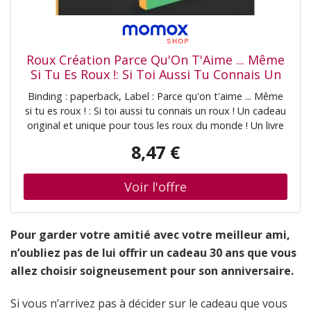
Roux Création Parce Qu'On T'Aime ... Même
Si Tu Es Roux !: Si Toi Aussi Tu Connais Un
Roux ! Un Cadeau Original Et Unique Pour
Binding : paperback, Label : Parce qu'on t'aime ... Même
Tous Les Roux Du Monde ! Un Livre À Offrir !
si tu es roux ! : Si toi aussi tu connais un roux ! Un cadeau
Collègue Ami Famille
original et unique pour tous les roux du monde ! Un livre
à offrir ! Collègue Ami Famille, medium : paperback,
8,47 €
numberOfPages : 31, publicationDate : 2021-03-30,
authors : Roux Création, languages : french
Pour garder votre amitié avec votre meilleur ami,
n’oubliez pas de lui offrir un cadeau 30 ans que vous
allez choisir soigneusement pour son anniversaire.
Si vous n’arrivez pas à décider sur le cadeau que vous