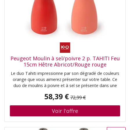
Peugeot Moulin à sel/poivre 2 p. TAHITI Feu
15cm Hêtre Abricot/Rouge rouge
Le duo Tahiti impressionne par son dégradé de couleurs
orange que vous aimerez présenter sur votre table. Ce
duo de moulins à poivre et à sel se présente dans une
nuance orange lumineuse et intense. Une combinaison
58,39 €
72,99 €
tendance, subtile et naturelle qui permet une distinction
facile : le ton brique plus foncé pour le poivre et le ton
flamme plus clair pour le sel. Ces moulins manuels en
bois, fabriqués en France, sont équipés de mécanismes
de broyage précis et robustes - en acier pour le poivre,
en zircone pour le sel. Le bouton situé en haut de chaque