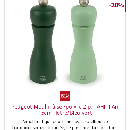
-20%
moulin permet un réglage facile de la finesse de mouture.
Détails : Utilisation & Entretien : Nettoyer avec un chiffon
doux / Ne jamais plonger le moulin dans un liquide et ne
jamais le mettre au lave-vaisselle Fabriqué en France Bois
certifié PEFC issu des forêts françaises Mécanisme
Zirlion, une innovation de Peugeot Réglage de la finesse
de mouture via la vis supérieure : Plus la vis supérieure
est serrée, plus la mouture est fine (et inversement)
Garantie de 5 ans sur le produit Moulin à poivre : Pour
moudre le poivre noir, blanc, vert ou rouge, les baies
roses (maximum 15% dans un mélange de poivre) et les
graines de coriandre - Moulin à sel : Pour moudre les
cristaux de sel sec (sel gemme) jusqu'à une taille de 4
mm. Ne pas utiliser pour le sel de mer humide, même
séché Épices INCLUSES
Peugeot Moulin à sel/poivre 2 p. TAHITI Air
15cm Hêtre/Bleu vert
L'emblématique duo Tahiti, avec sa silhouette
harmonieusement incurvée, se présente dans des tons