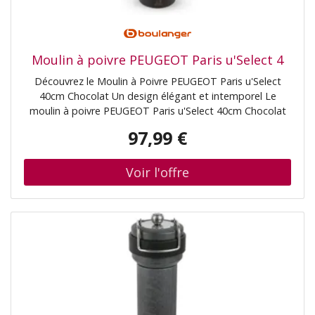
Moulin à poivre PEUGEOT Paris u'Select 4
Découvrez le Moulin à Poivre PEUGEOT Paris u'Select
40cm Chocolat Un design élégant et intemporel Le
moulin à poivre PEUGEOT Paris u'Select 40cm Chocolat
est bien plus qu'un simple ustensile de cuisine. Avec son
97,99 €
design raffiné et sa finition chocolat, il s'intègre
parfaitement dans toutes les cuisines, qu'elles soient
modernes ou traditionnelles. Sa silhouette élancée et sa
hauteur de 40 cm en font une pièce maîtresse sur votre
table ou votre plan de travail. Ce moulin incarne
l'élégance à la française, alliant esthétique et
fonctionnalité. Technologie u'Select pour une mouture
parfaite Le système u'Select de PEUGEOT est une
innovation qui permet de régler avec précision la
mouture du poivre. Grâce à un simple geste, vous pouvez
choisir parmi plusieurs niveaux de mouture, allant de la
plus fine à la plus grossière. Cette technologie assure une