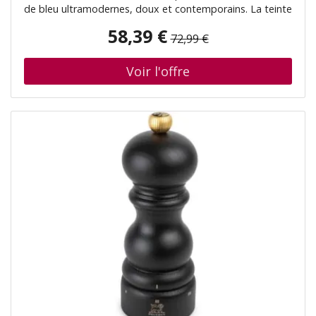
de bleu ultramodernes, doux et contemporains. La teinte
plus claire caractérise le moulin à sel, la plus foncée le
58,39 €
72,99 €
moulin à poivre. Ce duo deviendra le point de mire de
votre table. Chaque moulin du duo Tahiti est équipé d'un
mécanisme de broyage - en acier pour le poivre, en
zircone pour le sel. Détails: Utilisation & Entretien:
Nettoyer avec un chiffon doux / Ne jamais immerger le
moulin dans un liquide et ne jamais le mettre au lave-
vaisselle Fabriqué en France Bois certifié PEFC issu des
forêts françaises Mécanisme de broyage Zirlion, une
innovation de Peugeot Réglage de la mouture via la vis
supérieure: Plus la vis supérieure est serrée, plus la
mouture est fine (et inversement) Garantie de 5 ans sur
le produit Moulin à poivre: Pour moudre le poivre noir,
blanc, vert ou rouge, les baies roses (maximum 15%
dans un mélange de poivre) et les graines de coriandre -
Moulin à sel: Pour moudre les cristaux de sel sec (sel
gemme) jusqu'à une taille de 4 mm. Ne pas utiliser pour
le sel de mer humide, même séché Épices INCLUSES