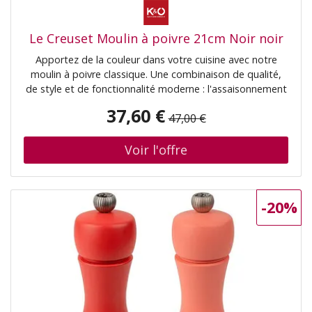
Le Creuset Moulin à poivre 21cm Noir noir
Apportez de la couleur dans votre cuisine avec notre
moulin à poivre classique. Une combinaison de qualité,
de style et de fonctionnalité moderne : l'assaisonnement
devient ainsi un véritable plaisir. Il est doté d'un
37,60 €
47,00 €
mécanisme de broyage en céramique durable et réglable
individuellement, afin que vous puissiez assaisonner de
fin à grossier selon vos préférences. Matériau : Plastique
ABS
-20%