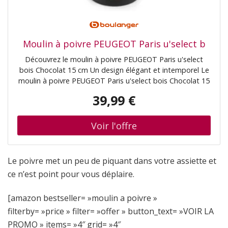
Moulin à poivre PEUGEOT Paris u'select b
Découvrez le moulin à poivre PEUGEOT Paris u'select
bois Chocolat 15 cm Un design élégant et intemporel Le
moulin à poivre PEUGEOT Paris u'select bois Chocolat 15
cm incarne l'élégance et le raffinement à la française. Sa
39,99 €
finition en bois chocolat apporte une touche de chaleur
et de sophistication à votre cuisine ou votre table. Conçu
pour séduire les amateurs de cuisine exigeants, ce
moulin est un véritable bijou de design qui s'intègre
parfaitement dans tout type de décoration, qu'elle soit
moderne ou classique. Technologie u'select pour une
Le poivre met un peu de piquant dans votre assiette et
mouture parfaite Le système breveté u'select de
ce n’est point pour vous déplaire.
PEUGEOT vous offre une précision inégalée dans le
réglage de la mouture. Grâce à ses 6 niveaux de réglage,
[amazon bestseller= »moulin a poivre »
vous pouvez choisir la finesse ou la grosseur de votre
poivre selon vos préférences culinaires. Que vous
filterby= »price » filter= »offer » button_text= »VOIR LA
souhaitiez une mouture fine pour assaisonner
PROMO » items= »4″ grid= »4″