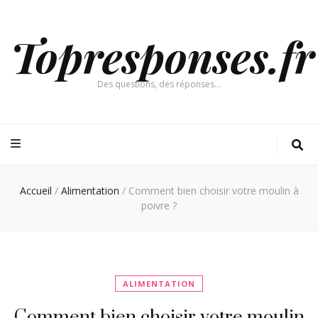
Topresponses.fr
Des questions, des réponses…
Accueil
/
Alimentation
/
Comment bien choisir votre moulin à
poivre ?
ALIMENTATION
Comment bien choisir votre moulin