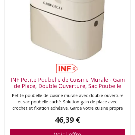
INF Petite Poubelle de Cuisine Murale - Gain
de Place, Double Ouverture, Sac Poubelle
Caché
Petite poubelle de cuisine murale avec double ouverture
et sac poubelle caché. Solution gain de place avec
crochet et fixation adhésive. Garde votre cuisine propre
et sans odeur. Idéale pour les petits espaces et facile à
46,39 €
nettoyer. Gain de place optimal: Optimisez l'espace de
votre cuisine avec cette poubelle murale. Son design
compact est parfait pour les petites cuisines, les