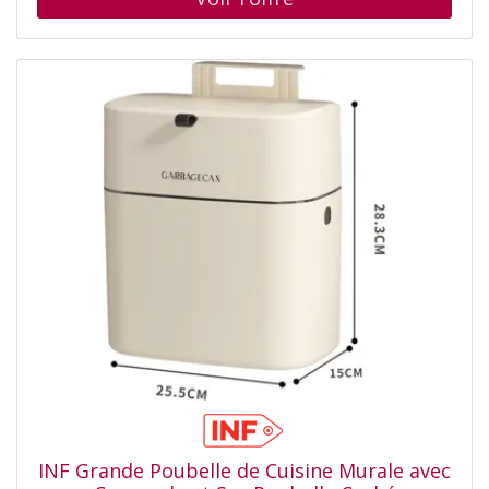
appartements ou tout espace limité. En la suspendant à
la porte d'un placard ou au mur, vous libérez de l'espace
au sol précieux, rendant votre cuisine plus organisée et
efficace. Cette poubelle est idéale pour jeter les restes
de nourriture, les emballages et autres petits déchets,
gardant vos plans de travail propres et dégagés. Son
design élégant s'intègre parfaitement à tout décor de
cuisine, offrant une solution de gestion des déchets
pratique et élégante. Elle est parfaite pour les cuisines
modernes et fonctionnelles. Double ouverture pratique:
Profitez de la flexibilité des options de double ouverture
avec cette poubelle innovante. Le couvercle relevable et
le couvercle coulissant offrent un accès pratique pour
différentes situations. Utilisez le couvercle relevable pour
jeter rapidement de petits objets, ou faites glisser le
couvercle pour les déchets plus volumineux. Cette
polyvalence la rend facile à utiliser dans diverses tâches
de cuisine, de la préparation des repas au nettoyage
après la cuisson. La conception à double ouverture vous
assure de toujours trouver le moyen le plus pratique de
INF Grande Poubelle de Cuisine Murale avec
jeter les déchets, améliorant ainsi votre expérience