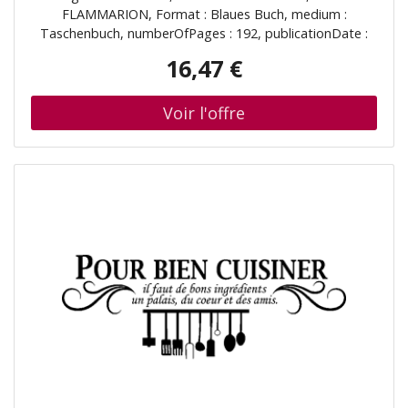
FLAMMARION, Format : Blaues Buch, medium :
Taschenbuch, numberOfPages : 192, publicationDate :
2023-03-29, releaseDate : 2023-03-29, authors : Julie
16,47 €
Schwob, ISBN : 208041285X