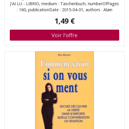
J'AI LU - LIBRIO, medium : Taschenbuch, numberOfPages
: 160, publicationDate : 2015-04-01, authors : Alain
Granat, Jonathan Demayo, languages : french, ISBN :
1,49 €
2290071919