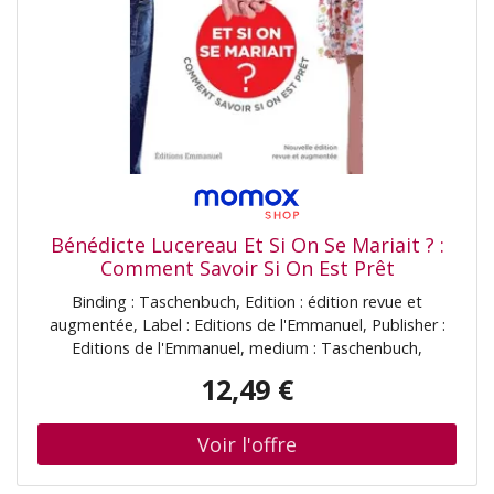
Bénédicte Lucereau Et Si On Se Mariait ? :
Comment Savoir Si On Est Prêt
Binding : Taschenbuch, Edition : édition revue et
augmentée, Label : Editions de l'Emmanuel, Publisher :
Editions de l'Emmanuel, medium : Taschenbuch,
numberOfPages : 232, publicationDate : 2021-02-17,
12,49 €
authors : Bénédicte Lucereau, Cédric Burgun, ISBN :
235389884X