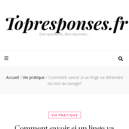
Topresponses.fr
Des questions, des réponses…
Accueil
/
Vie pratique
/
Comment savoir si un linge va déteindre
ou non au lavage?
VIE PRATIQUE
Comment savoir si un linge va